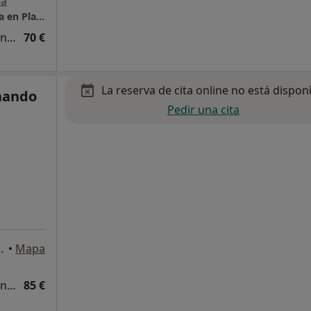
a
Centro de Psicoterapia Individual y de Pareja en Plaza Indautxu
Diagnóstico y tratamiento de los trastornos depresivos
70 €
La reserva de cita online no está dispon
nando
Pedir una cita
 9, 1º Izquierda, Bilbao
•
Mapa
Diagnóstico y tratamiento de los trastornos depresivos
85 €