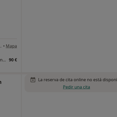
 9, 1º Izquierda, Bilbao
•
Mapa
Diagnóstico y tratamiento de los trastornos depresivos
90 €
La reserva de cita online no está dispon
n
Pedir una cita