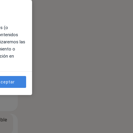
es (o
contenidos
lizaremos las
miento o
ción en
ceptar
ible