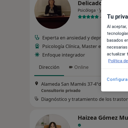
Delicado
·
Ver más
Psicóloga
Tu priv
4 opiniones
Al aceptar,
tecnologías
Experta en ansiedad y depresión
basados en
Psicología Clínica, Master en Salud Men
necesarias
actualizar
Enfoque integrador
Política d
Dirección
Online
Configura
Alameda San Mamés 37-4ºdpto.7, Bilbao
Consultorio privado
Haizea Gómez Mu