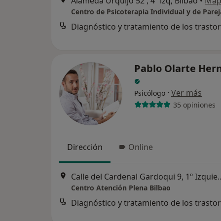
Alameda Urquijo 52 , 4º izq, Bilbao
•
Map
Pablo Olarte Her
·
Ver más
Psicólogo
35 opiniones
Dirección
Online
Calle del Cardenal Gardoqui
Centro Atención Plena Bilbao