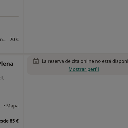
Diagnóstico y tratamiento de los trastornos depresivos
70 €
La reserva de cita online no está dispon
Plena
Mostrar perfil
il,
 9, 1º Izquierda, Bilbao
•
Mapa
esde 85 €