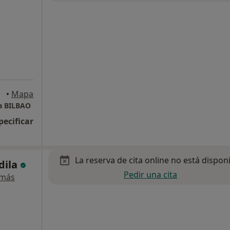
lbao
•
Mapa
a BILBAO
pecificar
La reserva de cita online no está dispon
dila
Pedir una cita
 más