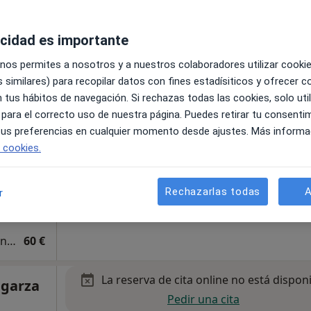
Pedir una cita
acidad es importante
 nos permites a nosotros y a nuestros colaboradores utilizar cooki
 similares) para recopilar datos con fines estadísiticos y ofrecer 
 tus hábitos de navegación. Si rechazas todas las cookies, solo uti
tal
 para el correcto uso de nuestra página. Puedes retirar tu consenti
 tus preferencias en cualquier momento desde ajustes. Más informa
e cookies.
Rechazarlas todas
A
r
•
Mapa
Diagnóstico y tratamiento de los trastornos depresivos
60 €
La reserva de cita online no está dispon
garza
Pedir una cita