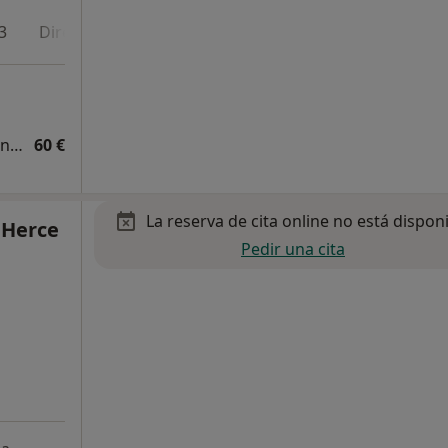
3
Dirección 4
Online
Diagnóstico y tratamiento de los trastornos depresivos
60 €
La reserva de cita online no está dispon
 Herce
Pedir una cita