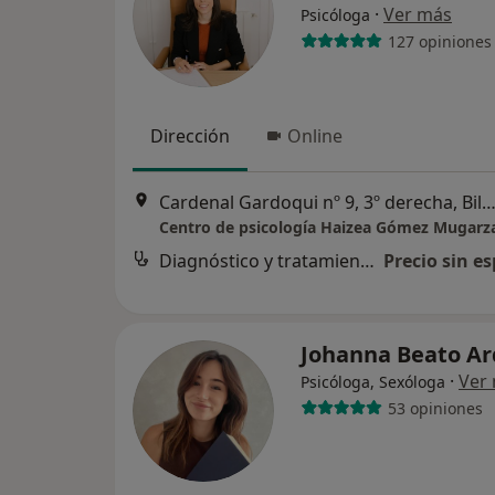
·
Ver más
Psicóloga
127 opiniones
Dirección
Online
Cardenal Gardoqui nº 9, 3º derecha, Bi
Centro de psicología Haizea Gómez Mugarz
Diagnóstico y tratamiento de los trastornos depresivos
Precio sin es
Johanna Beato Ar
·
Ver
Psicóloga, Sexóloga
53 opiniones