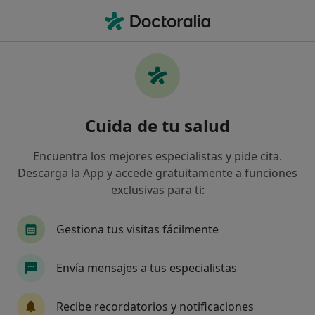
Men
Reestructuración Cognitiva • Torrent, Valencia
Filtros
• 1
Mapa
Reestructuración cognitiva en Torrent:
Cuida de tu salud
clínicas y especialistas
Así organizamos los resultados
Encuentra los mejores especialistas y pide cita.
Descarga la App y accede gratuitamente a funciones
exclusivas para ti:
¿Qué especialidad estás buscando?
Psicólogo
Psicólogo infantil
Gestiona tus visitas fácilmente
Envía mensajes a tus especialistas
Recibe recordatorios y notificaciones