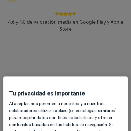
4.6 y 4.8 de valoración media en Google Play y Apple
Ricardo Muñoz Puelles
Store
·
Ver más
Psicólogo, Psicólogo infantil
44 opiniones
Psicólogo General Sanitario
Mente Y Calma Psicólogos
Cercanía, comunicación y atención
Dirección
Online
Tu privacidad es importante
Avinguda al Vedat 155, Torrent
•
Mapa
Al aceptar, nos permites a nosotros y a nuestros
Mente y Calma Psicólogos
colaboradores utilizar cookies (o tecnologías similares)
Reestructuración cognitiva
45 €
para recopilar datos con fines estadísiticos y ofrecer
contenidos basados en tus hábitos de navegación. Si
Este especialista no ofrece reserva de cita online en esta dirección.