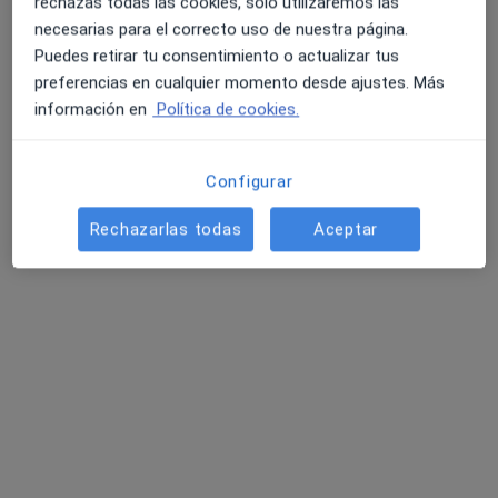
rechazas todas las cookies, solo utilizaremos las
necesarias para el correcto uso de nuestra página.
Pedir una cita
Puedes retirar tu consentimiento o actualizar tus
preferencias en cualquier momento desde ajustes. Más
información en
Política de cookies.
Configurar
Rechazarlas todas
Aceptar
Marta Durán
·
Ver más
Psicóloga
10 opiniones
Avinguda Rei Joan Carles I, 14B, puerta 8, Torrent
•
Mapa
Marta Durán Psicología
Reestructuración cognitiva
Precio sin especificar
Este especialista no ofrece reserva de cita online en esta dirección.