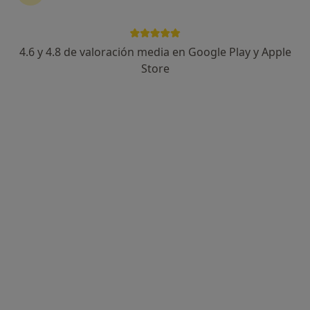
4.6 y 4.8 de valoración media en Google Play y Apple
María Castro Pazos
Store
·
Ver más
Psicóloga
53 opiniones
Dirección
Online
Rúa da Rosa 22, Santiago de Compostela
•
Mapa
María Castro Consulta privada Santiago de Compostela
Terapia familiar
Precio sin especificar
Este especialista no ofrece reserva de cita online en esta dirección.
Pedir una cita