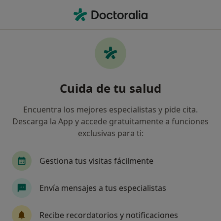
Men
Terapia Familiar • Santiago de Compostela, La Coruña
Filtros
• 1
Seguro
Mapa
Terapia familiar en Santiago de Compostela:
Cuida de tu salud
clínicas y especialistas
Así organizamos los resultados
Encuentra los mejores especialistas y pide cita.
Descarga la App y accede gratuitamente a funciones
exclusivas para ti:
¿Qué tipo de visita quieres reservar?
Terapia familiar
Primera visita terapia familia
Gestiona tus visitas fácilmente
Envía mensajes a tus especialistas
Recibe recordatorios y notificaciones