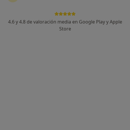
4.6 y 4.8 de valoración media en Google Play y Apple
Alberto Casalta Salinas
Store
·
Ver más
Psicólogo, Psicólogo infantil
14 opiniones
Dirección
Online
Calle Mayor, 11, 1º p. 7, Vila-Real
•
Mapa
Alberto Casalta Psicólogo
Terapia online
50 €
Este especialista no ofrece reserva de cita online en esta dirección.
Pedir una cita