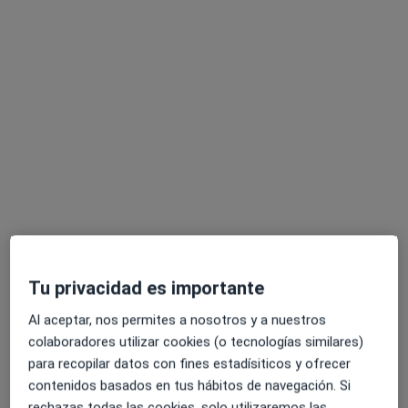
Martina Hernández Ribés
·
Ver más
Psicóloga
85 opiniones
Dirección
Online
Tu privacidad es importante
Calle cuadra de breva, 37, Grupo Benadresa, Castellón de la Plana
•
Mapa
Martina Hernández - Psicoterapia Transpersonal basada en Mindfulness
Al aceptar, nos permites a nosotros y a nuestros
Terapia online
60 €
colaboradores utilizar cookies (o tecnologías similares)
para recopilar datos con fines estadísiticos y ofrecer
Este especialista no ofrece reserva de cita online en esta dirección.
contenidos basados en tus hábitos de navegación. Si
rechazas todas las cookies, solo utilizaremos las