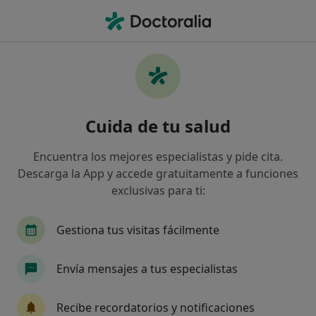
Men
Terapia Online • Vila-real, Castellón
Filtros
• 1
Mapa
Terapia online en Vila-real: clínicas y
Cuida de tu salud
especialistas
Así organizamos los resultados
Encuentra los mejores especialistas y pide cita.
Descarga la App y accede gratuitamente a funciones
exclusivas para ti:
¿Qué especialidad estás buscando?
Psicólogo
Psicólogo infantil
Logopeda
Gestiona tus visitas fácilmente
Envía mensajes a tus especialistas
Recibe recordatorios y notificaciones