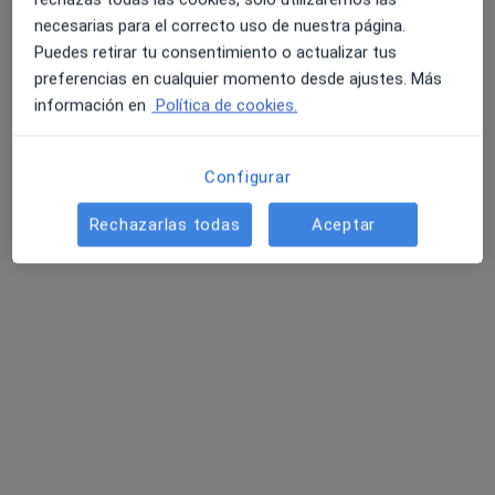
Pedir una cita
necesarias para el correcto uso de nuestra página.
Puedes retirar tu consentimiento o actualizar tus
preferencias en cualquier momento desde ajustes. Más
información en
Política de cookies.
Configurar
Rechazarlas todas
Aceptar
Sara Ros Feliu
·
Ver más
Psicóloga, Psicóloga infantil
55 opiniones
Carrer l'Escorredor, 52, 2ºA, Burriana
•
Mapa
Sara Ros Centre de Psicología
Terapia online
Precio sin especificar
Este especialista no ofrece reserva de cita online en esta dirección.
Pedir una cita