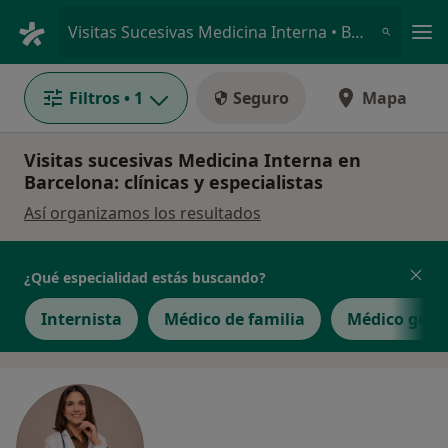
Men
Visitas Sucesivas Medicina Interna • Barcelona, Barcelona
Filtros
• 1
Seguro
Mapa
Visitas sucesivas Medicina Interna en
Barcelona: clínicas y especialistas
Así organizamos los resultados
¿Qué especialidad estás buscando?
Internista
Médico de familia
Médico gene