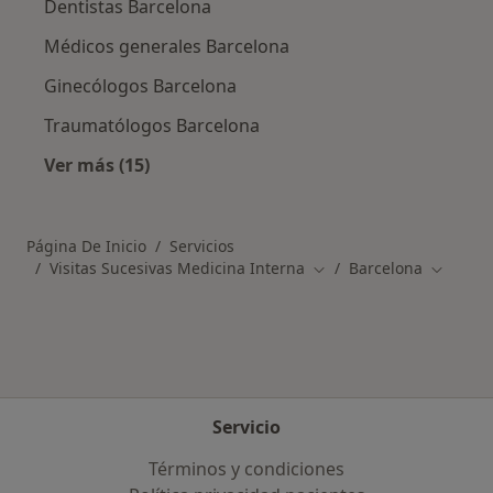
Dentistas Barcelona
Médicos generales Barcelona
Ginecólogos Barcelona
Traumatólogos Barcelona
Ver más (15)
Más en esta categoría: Especialistas más soli
Página De Inicio
Servicios
Visitas Sucesivas Medicina Interna
Barcelona
Cambiar de ciudad
Cambiar
Servicio
Términos y condiciones