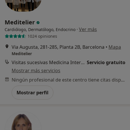
o chatbot de IA para hablar
sobre un tema emocional o
psicológico?
Meditelier
Sí, varias veces
·
Ver más
Cardiólogo, Dermatólogo, Endocrino
1024 opiniones
Sí, una vez
Via Augusta, 281-285, Planta 2B, Barcelona
•
Mapa
No, pero lo consideraría
Meditelier
No, y no confío en ello
Visitas sucesivas Medicina Interna
Servicio gratuito
Mostrar más servicios
Continuar
Ningún profesional de este centro tiene citas disponibles
Mostrar perfil