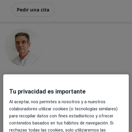
Pedir una cita
Dr. Juan María Mañà Rey
·
Ver más
Internista
Tu privacidad es importante
10 opiniones
Carrer de les Tres Torres 7, Barcelona
•
Mapa
Al aceptar, nos permites a nosotros y a nuestros
Clínica Corachan
colaboradores utilizar cookies (o tecnologías similares)
para recopilar datos con fines estadísiticos y ofrecer
Visitas sucesivas Medicina Interna
80 €
contenidos basados en tus hábitos de navegación. Si
Este especialista no ofrece reserva de cita online en esta dirección.
rechazas todas las cookies, solo utilizaremos las