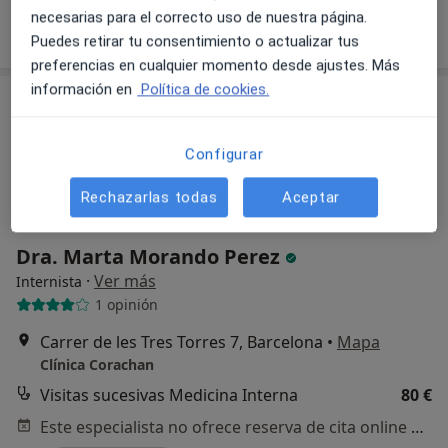
necesarias para el correcto uso de nuestra página.
Pedir una cita
Puedes retirar tu consentimiento o actualizar tus
preferencias en cualquier momento desde ajustes. Más
información en
Política de cookies.
Configurar
Rechazarlas todas
Aceptar
Dra. Marta Morando Perez
·
Ver más
Internista
1 opinión
Carrer de les Tres Torres 7, Barcelona
•
Mapa
Clínica Corachan
Visitas sucesivas Medicina Interna
80 €
Este especialista no ofrece reserva de cita online en esta dirección.