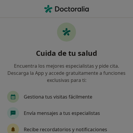
Men
Visitas Sucesivas Nutrición Y Dietética • Valladolid, Valladolid
Filtros
• 1
Seguro
Mapa
Visitas sucesivas Nutrición y Dietética en
Cuida de tu salud
Valladolid: clínicas y especialistas
Así organizamos los resultados
Encuentra los mejores especialistas y pide cita.
Descarga la App y accede gratuitamente a funciones
exclusivas para ti:
¿Qué especialidad estás buscando?
Dietista Nutricionista
Alergólogo
Digestó
Gestiona tus visitas fácilmente
Envía mensajes a tus especialistas
Recibe recordatorios y notificaciones