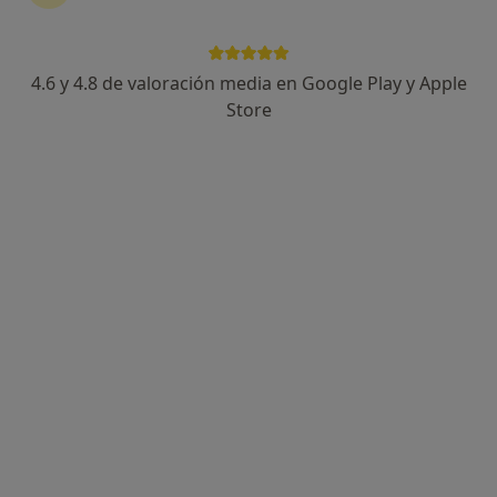
4.6 y 4.8 de valoración media en Google Play y Apple
Dra. Cristina Colina Valdor
Store
·
Ver más
Dietista nutricionista
337 opiniones
Dirección
Online
Calle Domingo Martínez 6, Valladolid
•
Mapa
Clínica Samaniego + Álvarez
Visitas sucesivas Nutrición y Dietética
25 €
Este servicio no está disponible.
Otros servicios