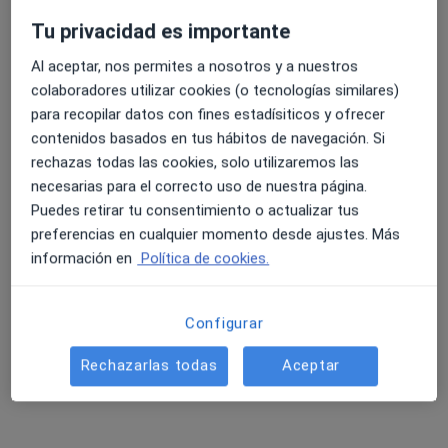
Tu privacidad es importante
Al aceptar, nos permites a nosotros y a nuestros
colaboradores utilizar cookies (o tecnologías similares)
para recopilar datos con fines estadísiticos y ofrecer
contenidos basados en tus hábitos de navegación. Si
rechazas todas las cookies, solo utilizaremos las
necesarias para el correcto uso de nuestra página.
Puedes retirar tu consentimiento o actualizar tus
Ruth Sanz Cantalapiedra
preferencias en cualquier momento desde ajustes. Más
Dietista nutricionista
información en
Política de cookies.
113 opiniones
Paseo de Zorrilla 218 - 2° Dcha, Valladolid
•
Mapa
Configurar
Clínica Sur
Visitas sucesivas Nutrición y Dietética
Precio sin especificar
Rechazarlas todas
Aceptar
Este servicio no está disponible.
Otros servicios