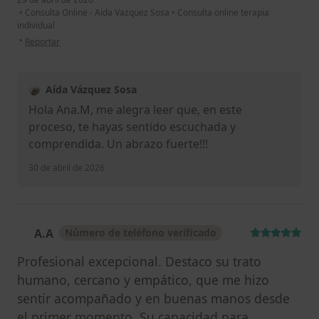
•
Consulta Online - Aida Vazquez Sosa
•
Consulta online terapia
individual
en opinión del usuario Ana.M
•
Reportar
Aída Vázquez Sosa
Hola Ana.M, me alegra leer que, en este
proceso, te hayas sentido escuchada y
comprendida. Un abrazo fuerte!!!
30 de abril de 2026
A.A
Número de teléfono verificado
A
Profesional excepcional. Destaco su trato
humano, cercano y empático, que me hizo
sentir acompañado y en buenas manos desde
el primer momento. Su capacidad para