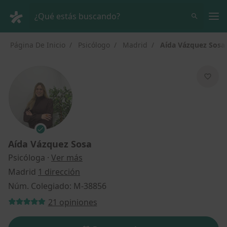
Men
¿Qué estás buscando?
Página De Inicio
Psicólogo
Madrid
Aída Vázquez Sosa
Aída Vázquez Sosa
sobre las especializaciones
Psicóloga
·
Ver más
Madrid
1 dirección
Núm. Colegiado: M-38856
21 opiniones