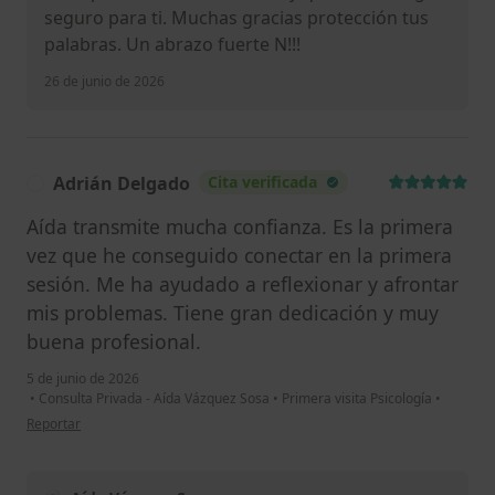
seguro para ti. Muchas gracias protección tus
palabras. Un abrazo fuerte N!!!
26 de junio de 2026
Adrián Delgado
Cita verificada
A
Aída transmite mucha confianza. Es la primera
vez que he conseguido conectar en la primera
sesión. Me ha ayudado a reflexionar y afrontar
mis problemas. Tiene gran dedicación y muy
buena profesional.
5 de junio de 2026
•
Consulta Privada - Aída Vázquez Sosa
•
Primera visita Psicología
•
en opinión del usuario Adrián Delgado
Reportar