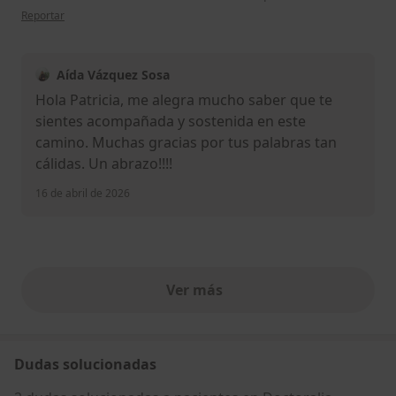
en opinión del usuario Patricia Santana
Reportar
Aída Vázquez Sosa
Hola Patricia, me alegra mucho saber que te
sientes acompañada y sostenida en este
camino. Muchas gracias por tus palabras tan
cálidas. Un abrazo!!!!
16 de abril de 2026
Ver más
opiniones anteriores
Dudas solucionadas