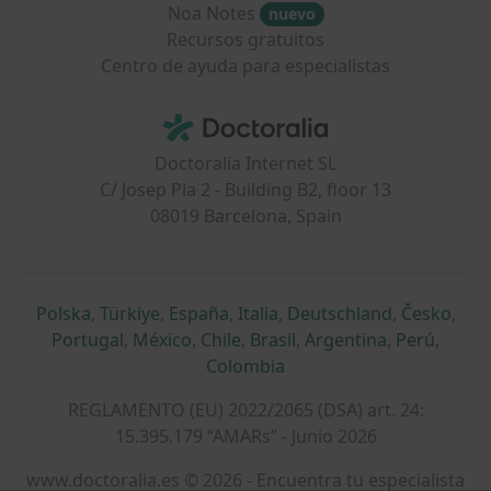
Noa Notes
nuevo
Recursos gratuitos
Centro de ayuda para especialistas
Contacto
Doctoralia - Página de inicio
Doctoralia Internet SL
C/ Josep Pla 2 - Building B2, floor 13
08019 Barcelona, Spain
se abre en una nueva pestaña
se abre en una nueva pestaña
se abre en una nueva pestaña
se abre en una nueva pes
se abre en 
se a
Polska
,
Türkiye
,
España
,
Italia
,
Deutschland
,
Česko
,
se abre en una nueva pestaña
se abre en una nueva pestaña
se abre en una nueva pestaña
se abre en una nueva p
se abre en 
se abr
Portugal
,
México
,
Chile
,
Brasil
,
Argentina
,
Perú
,
se abre en una nueva pe
Colombia
REGLAMENTO (EU) 2022/2065 (DSA) art. 24:
15.395.179 “AMARs” - Junio 2026
www.doctoralia.es © 2026 - Encuentra tu especialista