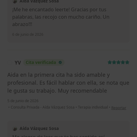
Aída Vázquez Sosa
¡Me he encantado leerte! Gracias por tus
palabras, las recojo con mucho cariño. Un
abrazo!!!
6 de junio de 2026
YV
Cita verificada
Y
Aida en la primera cita ha sido amable y
profesional. Es fácil hablar con ella, se nota que
le gusta su trabajo. Muy recomendable
5 de junio de 2026
en opinión del 
•
Consulta Privada - Aída Vázquez Sosa
•
Terapia individual
•
Reportar
Aída Vázquez Sosa