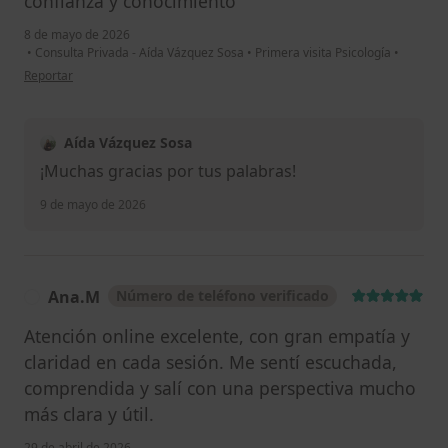
confianza y conocimiento
8 de mayo de 2026
•
Consulta Privada - Aída Vázquez Sosa
•
Primera visita Psicología
•
en opinión del usuario P.S
Reportar
Aída Vázquez Sosa
¡Muchas gracias por tus palabras!
9 de mayo de 2026
Ana.M
Número de teléfono verificado
A
Atención online excelente, con gran empatía y
claridad en cada sesión. Me sentí escuchada,
comprendida y salí con una perspectiva mucho
más clara y útil.
29 de abril de 2026