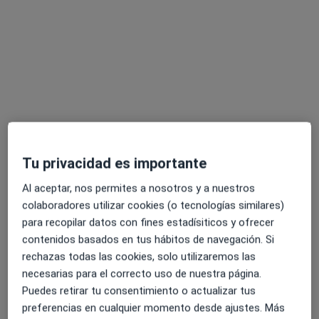
Dirección 1
Dirección 2
Online
Glorieta de Ruiz Giménez, Madrid
•
Mapa
Consulta Chamberí
Primera visita Psicoanálisis
60 €
Este especialista no ofrece reserva de cita online en esta dirección.
Tu privacidad es importante
Pedir una cita
Al aceptar, nos permites a nosotros y a nuestros
colaboradores utilizar cookies (o tecnologías similares)
para recopilar datos con fines estadísiticos y ofrecer
contenidos basados en tus hábitos de navegación. Si
rechazas todas las cookies, solo utilizaremos las
necesarias para el correcto uso de nuestra página.
Puedes retirar tu consentimiento o actualizar tus
preferencias en cualquier momento desde ajustes. Más