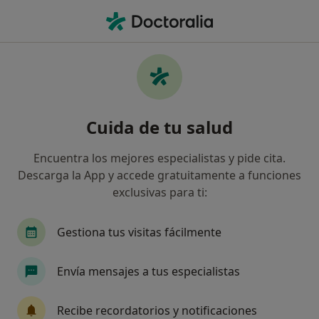
Men
Fracaso En Las Relaciones Sociales Dificultades Sociales • Madrid, Madrid
Filtros
• 1
Seguro
Mapa
Especialistas en Fracaso en las relaciones
Cuida de tu salud
sociales (dificultades sociales) en Madrid
Así organizamos los resultados
Encuentra los mejores especialistas y pide cita.
Descarga la App y accede gratuitamente a funciones
exclusivas para ti:
¿Qué especialidad estás buscando?
Psicólogo
Psicólogo infantil
Terapeuta c
Gestiona tus visitas fácilmente
Envía mensajes a tus especialistas
Recibe recordatorios y notificaciones