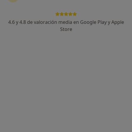
4.6 y 4.8 de valoración media en Google Play y Apple
Store
Perfil nuevo
Opción de pago online
Pablo Jiménez Cores
·
Ver más
Psicólogo
8 opiniones
Dirección
Online
Calle de Boix y Morer 15, Madrid
•
Mapa
Consulta Psicológica Presencial
Consulta online
60 €
Este especialista no ofrece reserva de cita online en esta dirección.
Pedir una cita