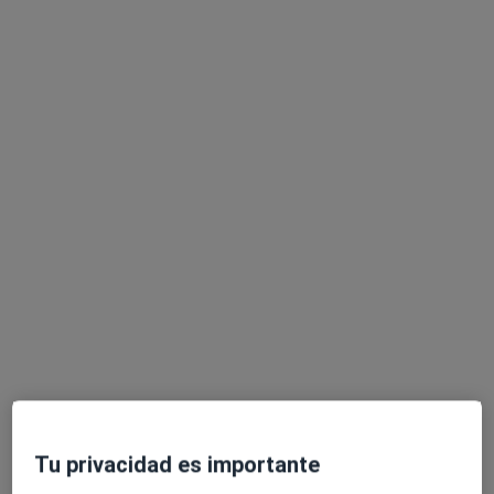
Clínica Sekhmet
·
Ver más
Alergólogo, Dermatólogo, Fisioterapeuta
871 opiniones
Plaza de San Lázaro 3 Local 3, Granada
•
Mapa
Clínica Sekhmet
Primera visita Alergología
90 €
Dr. Germán Sánchez
López
Alergólogo
Tu privacidad es importante
Ningún profesional de este centro tiene citas disponibles