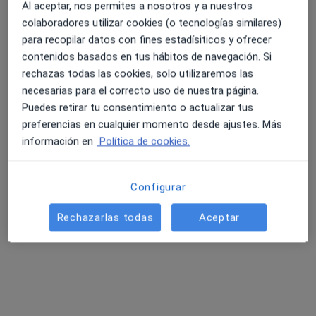
Al aceptar, nos permites a nosotros y a nuestros
Mostrar perfil
colaboradores utilizar cookies (o tecnologías similares)
para recopilar datos con fines estadísiticos y ofrecer
contenidos basados en tus hábitos de navegación. Si
rechazas todas las cookies, solo utilizaremos las
necesarias para el correcto uso de nuestra página.
Puedes retirar tu consentimiento o actualizar tus
preferencias en cualquier momento desde ajustes. Más
información en
Política de cookies.
Dr. Luis Antonio Jaimez Amayas
Configurar
·
Ver más
Alergólogo
Rechazarlas todas
Aceptar
10 opiniones
Calle Sevilla 3, Granada
•
Mapa
Clínica Almusalud Granada
Primera visita Alergología
Precio sin especificar
Este especialista no ofrece reserva de cita online en esta dirección.