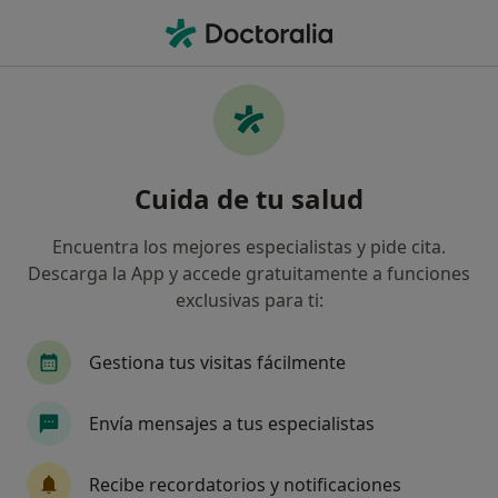
Men
Alergólogo • Ronda, Granada, Granada
Filtros
Seguro
Mapa
Alergólogos en Ronda, Granada
Cuida de tu salud
Así organizamos los resultados
Encuentra los mejores especialistas y pide cita.
Descarga la App y accede gratuitamente a funciones
¿Cuál es tu compañía aseguradora?
exclusivas para ti:
Adeslas
Asisa
Sanitas
DKV Seguros
Gestiona tus visitas fácilmente
Envía mensajes a tus especialistas
Recibe recordatorios y notificaciones