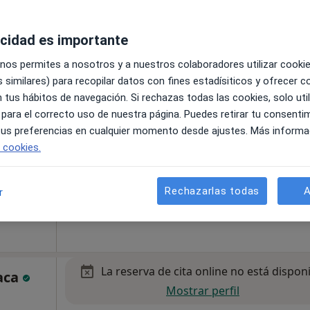
pa
acidad es importante
 nos permites a nosotros y a nuestros colaboradores utilizar cooki
 similares) para recopilar datos con fines estadísiticos y ofrecer 
La reserva de cita online no está dispon
&
 tus hábitos de navegación. Si rechazas todas las cookies, solo uti
Mostrar perfil
 para el correcto uso de nuestra página. Puedes retirar tu consenti
 tus preferencias en cualquier momento desde ajustes. Más informa
e cookies.
ta en
r más
Rechazarlas todas
A
r
entro Comercial Monteclaro, Local 59.4, Pozuelo
•
Mapa
La reserva de cita online no está dispon
vaca
Mostrar perfil