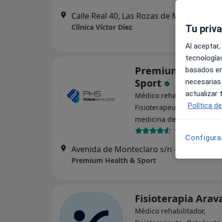
Calle Real 40, Las Rozas de Madrid
•
Ma
Clínica Víctor Díez
Tu priv
Al aceptar,
tecnologías
Premium Health 
basados en
Sport
necesarias
actualizar
Médico rehabilitador,
Política d
Fisioterapeuta, Especialis
·
Ve
medicina del deporte
10 opiniones
Configura
Avenida de Monteclaro s/n - Urbanización Monteclaro. C
Premium Health & Sport
Fisioterapia Ara
Médico rehabilitador,