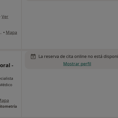
·
Ver
Jiménez Martín 124A, Madrid
•
Mapa
La reserva de cita online no está dispon
Mostrar perfil
ral -
cialista
 Médico
Mapa
itometría