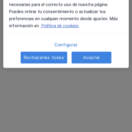
necesarias para el correcto uso de nuestra página.
Puedes retirar tu consentimiento o actualizar tus
preferencias en cualquier momento desde ajustes. Más
información en
Política de cookies.
Configurar
Opción de pago online
Rechazarlas todas
Aceptar
VOCALCARE MADRID
·
Ver más
Otorrino, Logopeda, Médico estético
672 opiniones
Calle Boix y Morer 9, Local, Madrid
•
Mapa
VOCALCARE MADRID
Primera visita Otorrinolaringología
desde 50 €
Mostrar más servicios