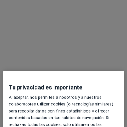
Clínica Coslada Samarín,SL.
·
Ver más
Otorrino, Alergólogo, Analista clínico
CALLE GUADIANA Nº1 pl.ind, Mejorada del Campo
•
Mapa
Clínica Coslada Samarín,SL.
Ningún profesional de este centro tiene citas disponibles
Mostrar perfil
Tu privacidad es importante
Al aceptar, nos permites a nosotros y a nuestros
Especialistas disponibles
colaboradores utilizar cookies (o tecnologías similares)
para recopilar datos con fines estadísiticos y ofrecer
Estos especialistas se encuentran fuera de Coslada,
contenidos basados en tus hábitos de navegación. Si
Madrid, en zonas cercanas a tu búsqueda
rechazas todas las cookies, solo utilizaremos las