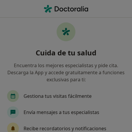
Men
Otorrinolaringología • Coslada, Madrid
Filtros
• 1
Seguro
Mapa
Centros médicos de Otorrinolaringología en
Cuida de tu salud
Coslada
Así organizamos los resultados
Encuentra los mejores especialistas y pide cita.
Descarga la App y accede gratuitamente a funciones
exclusivas para ti:
¿Cuál es tu compañía aseguradora?
Gestiona tus visitas fácilmente
Envía mensajes a tus especialistas
Recibe recordatorios y notificaciones