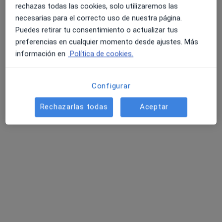
Ningún profesional de este centro tiene citas disponibles
rechazas todas las cookies, solo utilizaremos las
necesarias para el correcto uso de nuestra página.
Mostrar perfil
Puedes retirar tu consentimiento o actualizar tus
preferencias en cualquier momento desde ajustes. Más
información en
Política de cookies.
Configurar
Rechazarlas todas
Aceptar
Hospital Sanitas La Moraleja
·
Ver más
Pediatra, Alergólogo, Analista clínico
202 opiniones
Avenida Francisco Pi y Margall, 81, Madrid
•
Mapa
Hospital Sanitas La Moraleja
Acepta Sanitas