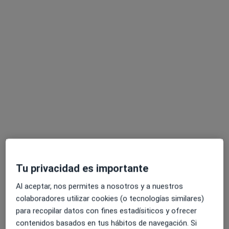
Mostrar perfil
Hospital San Francisco de Asís
·
Ver más
Pediatra, Alergólogo, Analista clínico
1181 opiniones
Tu privacidad es importante
c/ Joaquín Costa 28, Madrid
•
Mapa
Hospital San Francisco de Asís
Al aceptar, nos permites a nosotros y a nuestros
colaboradores utilizar cookies (o tecnologías similares)
Acepta Sanitas
para recopilar datos con fines estadísiticos y ofrecer
Primera visita Pediatría
contenidos basados en tus hábitos de navegación. Si