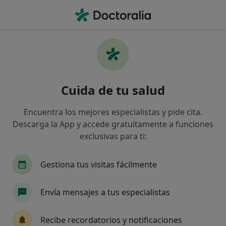
Men
Pediatría • Madrid, Madrid
Filtros
• 1
Seguro:
Sanitas
Centros médicos de Pediatría con Sanitas
Cuida de tu salud
en Madrid
Así organizamos los resultados
Encuentra los mejores especialistas y pide cita.
Descarga la App y accede gratuitamente a funciones
exclusivas para ti:
Gestiona tus visitas fácilmente
Envía mensajes a tus especialistas
Clínica Sastre
Recibe recordatorios y notificaciones
·
Ver más
Pediatra, Alergólogo, Analista clínico