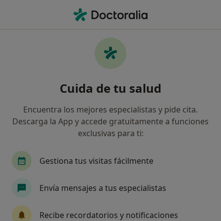
Men
Urología • Granada, Granada
Filtros
• 1
Seguro
Mapa
Centros médicos de Urología en Granada
Cuida de tu salud
Así organizamos los resultados
Encuentra los mejores especialistas y pide cita.
Descarga la App y accede gratuitamente a funciones
¿Cuál es tu compañía aseguradora?
exclusivas para ti:
Sanitas
DKV Seguros
Mapfre
Aegon 
Gestiona tus visitas fácilmente
Envía mensajes a tus especialistas
Recibe recordatorios y notificaciones