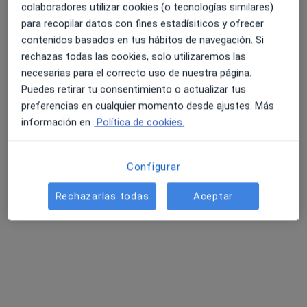
colaboradores utilizar cookies (o tecnologías similares)
para recopilar datos con fines estadísiticos y ofrecer
contenidos basados en tus hábitos de navegación. Si
rechazas todas las cookies, solo utilizaremos las
necesarias para el correcto uso de nuestra página.
Puedes retirar tu consentimiento o actualizar tus
preferencias en cualquier momento desde ajustes. Más
información en
Política de cookies.
Clínica Almusalud Granada
Configurar
·
Ver más
Urólogo, Alergólogo, Cirujano plástico
638 opiniones
Rechazarlas todas
Aceptar
Calle Sevilla 3, Granada
•
Mapa
Clínica Almusalud Granada
Primera visita Urología
Precio sin especificar
Mostrar más servicios