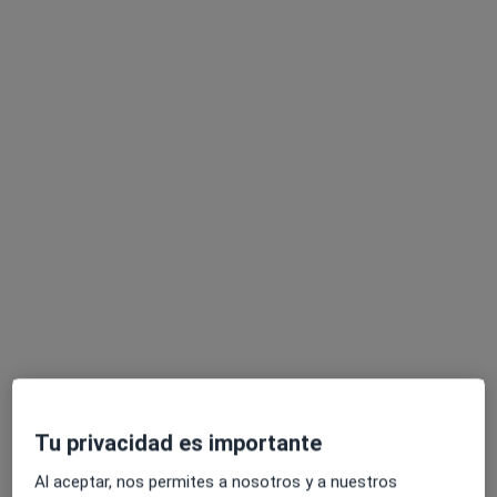
Policlínica San Miguel
·
Ver más
Urólogo, Alergólogo, Analista clínico
3769 opiniones
Pl. Don Ventura 2, bajo, Armilla
•
Mapa
Policlínica San Miguel
Primera visita Urología
120 €
Mostrar más servicios
Dr. Antonio Jimenez
Dr. Santiago Chiva
Dr. Manrique Pascual
Pacheco
Urólogo
Geler
Urólogo
Urólogo
Ver todos los especialistas (4)
Tu privacidad es importante
Ningún profesional de este centro tiene citas disponibles
Al aceptar, nos permites a nosotros y a nuestros
Mostrar perfil