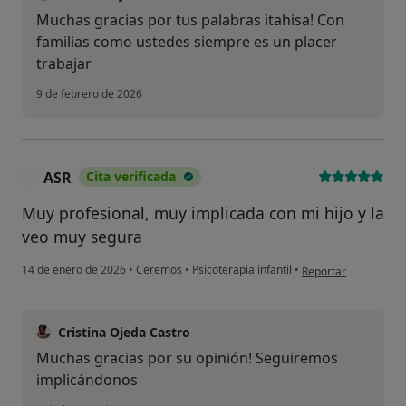
Muchas gracias por tus palabras itahisa! Con
familias como ustedes siempre es un placer
trabajar
9 de febrero de 2026
ASR
Cita verificada
A
Muy profesional, muy implicada con mi hijo y la
veo muy segura
en opinión del usuar
14 de enero de 2026
•
Ceremos
•
Psicoterapia infantil
•
Reportar
Cristina Ojeda Castro
Muchas gracias por su opinión! Seguiremos
implicándonos