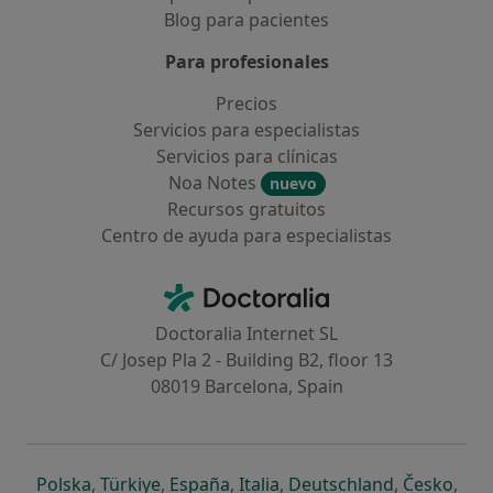
Blog para pacientes
Para profesionales
Precios
Servicios para especialistas
Servicios para clínicas
Noa Notes
nuevo
Recursos gratuitos
Centro de ayuda para especialistas
Contacto
Doctoralia - Página de inicio
Doctoralia Internet SL
C/ Josep Pla 2 - Building B2, floor 13
08019 Barcelona, Spain
se abre en una nueva pestaña
se abre en una nueva pestaña
se abre en una nueva pestaña
se abre en una nueva pes
se abre en 
se a
Polska
,
Türkiye
,
España
,
Italia
,
Deutschland
,
Česko
,