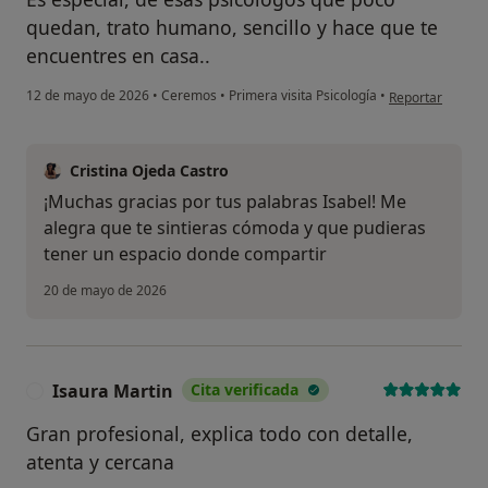
quedan, trato humano, sencillo y hace que te
encuentres en casa..
en opinión del u
12 de mayo de 2026
•
Ceremos
•
Primera visita Psicología
•
Reportar
Cristina Ojeda Castro
¿Alguna vez has usado una app
¡Muchas gracias por tus palabras Isabel! Me
o chatbot de IA para hablar
alegra que te sintieras cómoda y que pudieras
sobre un tema emocional o
tener un espacio donde compartir
psicológico?
20 de mayo de 2026
Sí, varias veces
Sí, una vez
Isaura Martin
Cita verificada
No, pero lo consideraría
I
Gran profesional, explica todo con detalle,
No, y no confío en ello
atenta y cercana