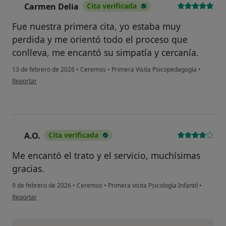
Carmen Delia
Cita verificada
C
Fue nuestra primera cita, yo estaba muy
perdida y me orientó todo el proceso que
conlleva, me encantó su simpatía y cercanía.
13 de febrero de 2026
•
Ceremos
•
Primera Visita Psicopedagogía
•
en opinión del usuario Carmen Delia
Reportar
A.O.
Cita verificada
A
Me encantó el trato y el servicio, muchísimas
gracias.
9 de febrero de 2026
•
Ceremos
•
Primera visita Psicología Infantil
•
en opinión del usuario A.O.
Reportar