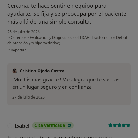
Cercana, te hace sentir en equipo para
ayudarte. Se fija y se preocupa por el paciente
más allá de una simple consulta.
26 de julio de 2026
•
Ceremos
•
Evaluación y Diagnóstico del TDAH (Trastorno por Déficit
de Atención y/o hiperactividad)
en opinión del usuario MEMR
•
Reportar
Cristina Ojeda Castro
¡Muchísimas gracias! Me alegra que te sientas
en un lugar seguro y en confianza
27 de julio de 2026
Isabel
Cita verificada
I
Es especial, de esas psicólogos que poco