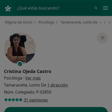
Men
¿Qué estás buscando?
Página De Inicio
Psicólogo
Tamaraceite, Lomo De
Cr
Cambia
Cristina Ojeda Castro
sobre las especializaciones
Psicóloga
·
Ver más
Tamaraceite, Lomo De
1 dirección
Núm. Colegiado: P-02850
31 opiniones