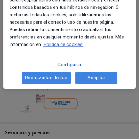
¡No te quedes sin tu plaza!
contenidos basados en tus hábitos de navegación. Si
rechazas todas las cookies, solo utilizaremos las
necesarias para el correcto uso de nuestra página.
08/04/2026
Puedes retirar tu consentimiento o actualizar tus
preferencias en cualquier momento desde ajustes. Más
información en
Política de cookies.
Configurar
Rechazarlas todas
Aceptar
Servicios y precios