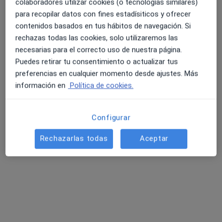
colaboradores utilizar cookies (o tecnologías similares)
para recopilar datos con fines estadísiticos y ofrecer
contenidos basados en tus hábitos de navegación. Si
4.6 y 4.8 de valoración media en Google Play y Apple
Dr. José Lull Sala
rechazas todas las cookies, solo utilizaremos las
Store
necesarias para el correcto uso de nuestra página.
·
Ver más
Médico de familia, Médico general
Puedes retirar tu consentimiento o actualizar tus
37 opiniones
preferencias en cualquier momento desde ajustes. Más
información en
Política de cookies.
Dirección
Online
C/ Ciutat de Barcelona 31, Gandía
•
Mapa
Configurar
Consulta Médica Dr Lull
Rechazarlas todas
Aceptar
Visita Medicina Familiar y Comunitaria
50 €
Este especialista no ofrece reserva de cita online en esta dirección.
Pedir una cita
Búsquedas relacionadas