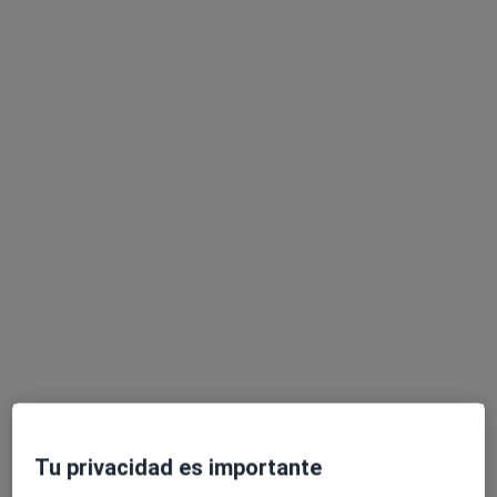
Montse Jiménez
·
Ver más
Psicólogo
64 opiniones
Dirección
Online
Rubí
•
Mapa
Primera visita Psicología
50 €
Este especialista no ofrece reserva de cita online en esta dirección.
Pedir una cita
Tu privacidad es importante