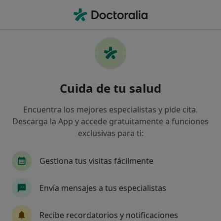
Men
Agresividad • Rubí, Barcelona
Filtros
• 1
Mapa
Especialistas en Agresividad en Rubí
Cuida de tu salud
Así organizamos los resultados
Encuentra los mejores especialistas y pide cita.
Descarga la App y accede gratuitamente a funciones
¿Qué especialidad estás buscando?
exclusivas para ti:
Psicólogo
Psicólogo infantil
Logopeda
Gestiona tus visitas fácilmente
Envía mensajes a tus especialistas
Recibe recordatorios y notificaciones