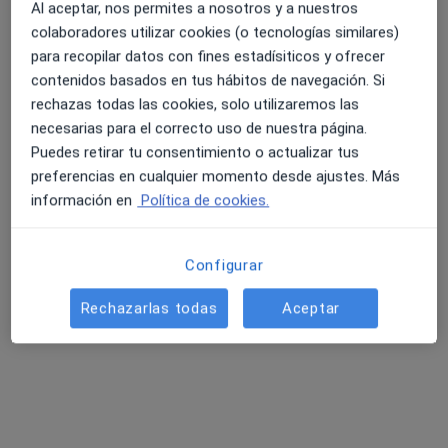
Al aceptar, nos permites a nosotros y a nuestros
colaboradores utilizar cookies (o tecnologías similares)
para recopilar datos con fines estadísiticos y ofrecer
contenidos basados en tus hábitos de navegación. Si
rechazas todas las cookies, solo utilizaremos las
necesarias para el correcto uso de nuestra página.
Puedes retirar tu consentimiento o actualizar tus
preferencias en cualquier momento desde ajustes. Más
Marc Jarque Rubio
información en
Política de cookies.
·
Ver más
Psicólogo, Psicólogo infantil
132 opiniones
Configurar
Dirección
Online
Rechazarlas todas
Aceptar
Passeig de Francesc Macià 67, Rubí
•
Mapa
Psicotet Rubí (Disponible a domicilio)
Consulta online
65 €
Este especialista no ofrece reserva de cita online en esta dirección.