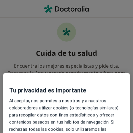
Men
Andropausia • Guadalajara, Guadalajara
Cuida de tu salud
Encuentra los mejores especialistas y pide cita.
Descarga la App y accede gratuitamente a funciones
exclusivas para ti:
Tu privacidad es importante
Gestiona tus visitas fácilmente
Al aceptar, nos permites a nosotros y a nuestros
colaboradores utilizar cookies (o tecnologías similares)
Envía mensajes a tus especialistas
para recopilar datos con fines estadísiticos y ofrecer
contenidos basados en tus hábitos de navegación. Si
Recibe recordatorios y notificaciones
rechazas todas las cookies, solo utilizaremos las