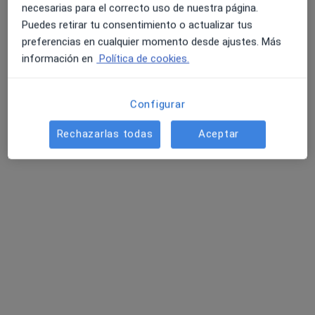
No hemos encontrado ningún Andropausia
necesarias para el correcto uso de nuestra página.
en Guadalajara, Guadalajara
Puedes retirar tu consentimiento o actualizar tus
preferencias en cualquier momento desde ajustes. Más
Vuelve a buscar eliminando algún filtro:
4.6 y 4.8 de valoración media en Google Play y Apple
información en
Política de cookies.
Store
Enfermedades
Configurar
Página De Inicio
Enfermedades
Andropausia
Cambiar de 
Rechazarlas todas
Aceptar
Guadalajara
Servicio
Términos y condiciones
Política privacidad pacientes
Política privacidad profesionales