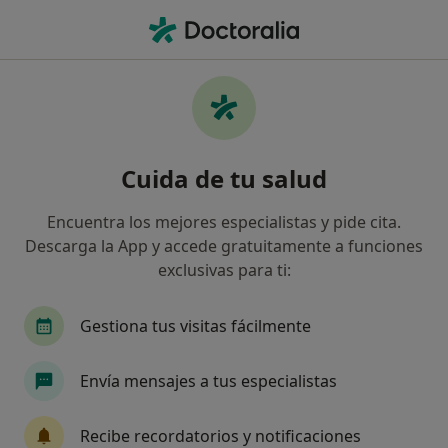
Men
Arritmias • Bilbao, Vizcaya
Filtros
• 1
Seguro
Mapa
Especialistas en Arritmias en Bilbao
Cuida de tu salud
Así organizamos los resultados
Encuentra los mejores especialistas y pide cita.
Descarga la App y accede gratuitamente a funciones
¿Qué especialidad estás buscando?
exclusivas para ti:
Cardiólogo
Cirujano general
Endocrino
Gestiona tus visitas fácilmente
Envía mensajes a tus especialistas
Recibe recordatorios y notificaciones