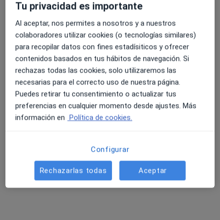
Tu privacidad es importante
Al aceptar, nos permites a nosotros y a nuestros
colaboradores utilizar cookies (o tecnologías similares)
para recopilar datos con fines estadísiticos y ofrecer
contenidos basados en tus hábitos de navegación. Si
Dr. Jagoba Larrazabal
rechazas todas las cookies, solo utilizaremos las
·
Ver más
necesarias para el correcto uso de nuestra página.
Cardiólogo
Puedes retirar tu consentimiento o actualizar tus
9 opiniones
preferencias en cualquier momento desde ajustes. Más
Clínica Guimón, Calle Manuel Allende, 24, 1 planta, Bilbao
•
Mapa
información en
Política de cookies.
Cardiología Bilbao - Clínica Guimón
Visita Cardiología
Precio sin especificar
Configurar
Este especialista no ofrece reserva de cita online en esta dirección.
Rechazarlas todas
Aceptar
Pedir una cita