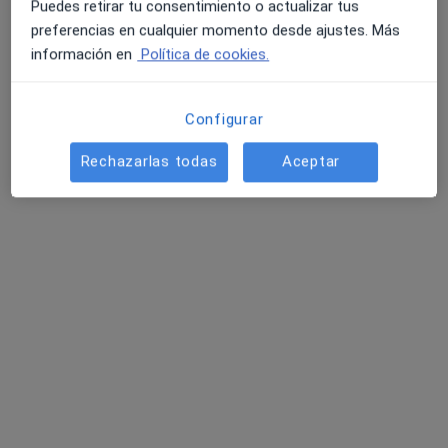
Puedes retirar tu consentimiento o actualizar tus
preferencias en cualquier momento desde ajustes. Más
información en
Política de cookies.
Configurar
Rechazarlas todas
Aceptar
Opción de pago online
Maricarmen Almudéver Fort
·
Ver
Psicóloga, Psicóloga infantil, Terapeuta complementaria
más
8 opiniones
Dirección
Online
Carrer de la Foieta 6, Torrent
•
Mapa
Clínica Cerezo- Maricarmen Almudéver Fort