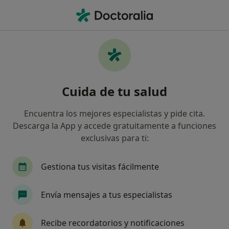
Men
Ciclotimia • Aldaia, Valencia
Filtros
• 1
Seguro
Mapa
Especialistas en Ciclotimia en Aldaia
Cuida de tu salud
Así organizamos los resultados
Encuentra los mejores especialistas y pide cita.
Descarga la App y accede gratuitamente a funciones
¿Qué especialidad estás buscando?
exclusivas para ti:
Psicólogo
Psicólogo infantil
Endocrino
Gestiona tus visitas fácilmente
Envía mensajes a tus especialistas
Recibe recordatorios y notificaciones