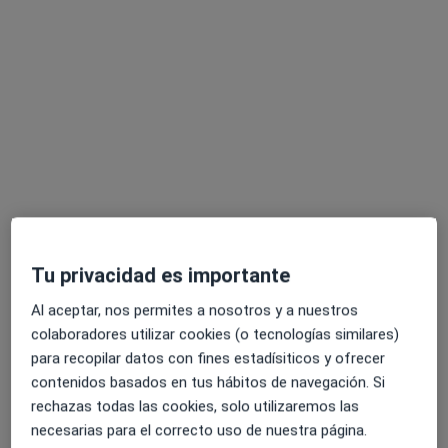
Óscar García López
·
Ver más
Psicólogo
15 opiniones
Dirección
Online
Tu privacidad es importante
Carrer de la Democràcia 87, Valencia
•
Mapa
Al aceptar, nos permites a nosotros y a nuestros
Consulta C/ Democracia
colaboradores utilizar cookies (o tecnologías similares)
Consulta online
60 €
para recopilar datos con fines estadísiticos y ofrecer
contenidos basados en tus hábitos de navegación. Si
Este especialista no ofrece reserva de cita online en esta dirección.
rechazas todas las cookies, solo utilizaremos las
Pedir una cita
necesarias para el correcto uso de nuestra página.