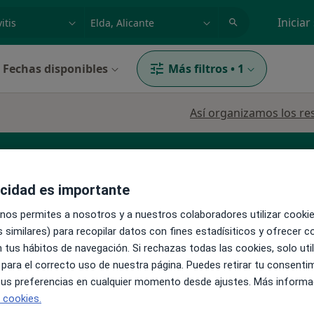
dad, enfermedad o nombre
p. ej. Madrid
Iniciar
Fechas disponibles
Más filtros
•
1
Así organizamos los re
irujano cardiovascular
Dermatólogo
acidad es importante
 nos permites a nosotros y a nuestros colaboradores utilizar cooki
 similares) para recopilar datos con fines estadísiticos y ofrecer 
 tus hábitos de navegación. Si rechazas todas las cookies, solo uti
 para el correcto uso de nuestra página. Puedes retirar tu consenti
La reserva de cita online no está dispon
 tus preferencias en cualquier momento desde ajustes. Más informa
ández
e cookies.
Ver teléfono