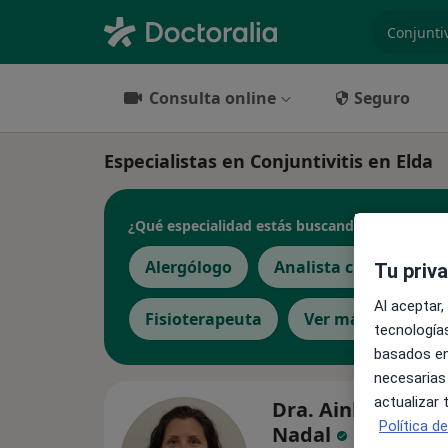
especiali
Consulta online
Seguro
Especialistas en Conjuntivitis en Elda
¿Qué especialidad estás buscando?
Alergólogo
Analista clínico
C
Tu priv
Al aceptar,
Fisioterapeuta
Ver más
tecnologías
basados en
necesarias
actualizar
Dra. Ainhoa Fern
Política d
Nadal