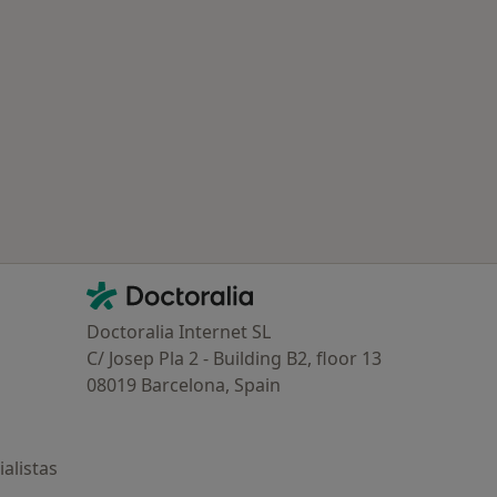
Contacto
Doctoralia - Página de inicio
Doctoralia Internet SL
C/ Josep Pla 2 - Building B2, floor 13
08019 Barcelona, Spain
alistas