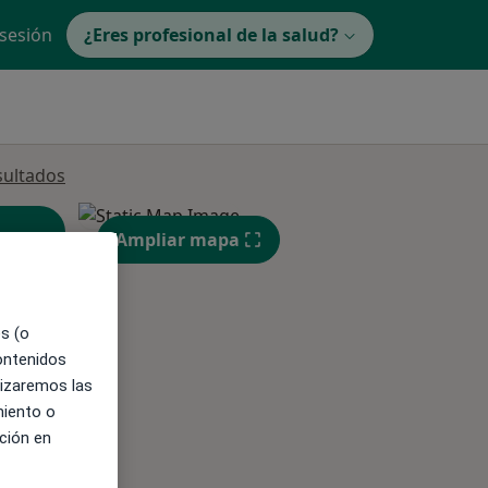
 sesión
¿Eres profesional de la salud?
sultados
Ampliar mapa
es (o
contenidos
lizaremos las
miento o
ible
ción en