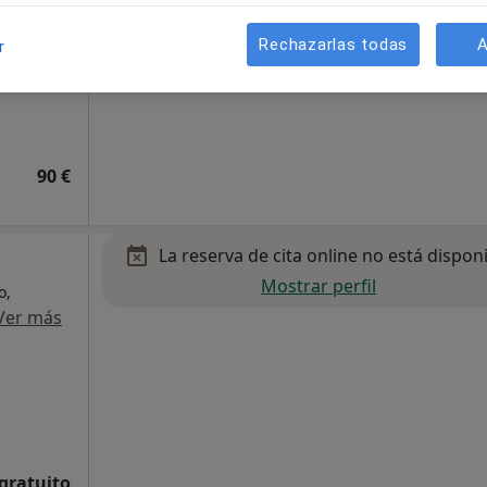
Rechazarlas todas
A
r
90 €
La reserva de cita online no está dispon
Mostrar perfil
o,
Ver más
 gratuito