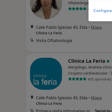
·
Ver más
Oftalmóloga
4 opiniones
Configura
Calle Pablo Iglesias 43, Elda
•
Mapa
Clínica La Feria
Visita Oftalmología
Clínica La Feria
Alergólogo, Analista clínic
·
Cirujano cardiovascular
435 opiniones
Calle Pablo Iglesias 43, Elda
•
Mapa
Clínica La Feria
Primera visita informativa gratuita
Servicio