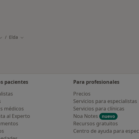
rmedades en Elda
Elda
Cambiar de ciudad
Cambiar de ciudad
os pacientes
Para profesionales
listas
Precios
s
Servicios para especialistas
s médicos
Servicios para clínicas
ta al Experto
Noa Notes
nuevo
amentos
Recursos gratuitos
os
Centro de ayuda para especi
medades