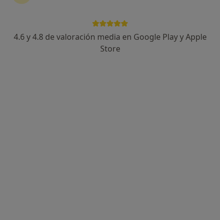
4.6 y 4.8 de valoración media en Google Play y Apple
Store
Opción de pago online
José Ángel Rescalvo Muñoz
·
Ver más
Psicólogo, Psicólogo infantil
2 opiniones
Psicoterapia. Psicoanalítica.
Trabajo con adultos, niños y adolescentes.
Mi profesionalidad, mi escucha y mi compromiso.
Dirección
Online
Calle del Codo, 8, Alcobendas
•
Mapa
Centro de psicología y psicoterapia R.M.
Consulta de Psicología Sanitaria
55 €