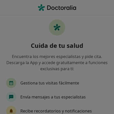
Men
Crisis Por Infidelidad • Alcobendas, Madrid
Filtros
• 1
Seguro
Mapa
Especialistas en Crisis por infidelidad en
Cuida de tu salud
Alcobendas
Así organizamos los resultados
Encuentra los mejores especialistas y pide cita.
Descarga la App y accede gratuitamente a funciones
exclusivas para ti:
¿Qué especialidad estás buscando?
Psicólogo
Psicólogo infantil
Sexólogo
Gestiona tus visitas fácilmente
Envía mensajes a tus especialistas
Recibe recordatorios y notificaciones