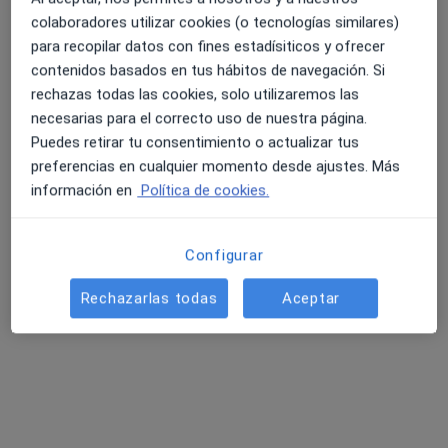
colaboradores utilizar cookies (o tecnologías similares)
Dirección
Online
para recopilar datos con fines estadísiticos y ofrecer
contenidos basados en tus hábitos de navegación. Si
Calle de la Constitución 55, Alcobendas
•
Mapa
rechazas todas las cookies, solo utilizaremos las
Abrazarte Psicología y Bienestar Alcobendas
necesarias para el correcto uso de nuestra página.
Primera visita Psicología
60 €
Puedes retirar tu consentimiento o actualizar tus
preferencias en cualquier momento desde ajustes. Más
Este especialista no ofrece reserva de cita online en esta dirección.
información en
Política de cookies.
Pedir una cita
Configurar
Rechazarlas todas
Aceptar
Opción de pago online