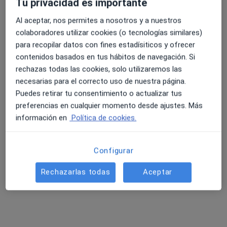
Tu privacidad es importante
Al aceptar, nos permites a nosotros y a nuestros
colaboradores utilizar cookies (o tecnologías similares)
4.6 y 4.8 de valoración media en Google Play y Apple
Clindex
para recopilar datos con fines estadísiticos y ofrecer
Store
·
Ver más
Analista clínico, Enfermero, Fisioterapeuta
contenidos basados en tus hábitos de navegación. Si
664 opiniones
rechazas todas las cookies, solo utilizaremos las
necesarias para el correcto uso de nuestra página.
Calle Sor Valentina Mirón, 2-4, Plasencia
•
Mapa
Puedes retirar tu consentimiento o actualizar tus
Clindex
preferencias en cualquier momento desde ajustes. Más
Visita Fisioterapia
Servicio gratuito
información en
Política de cookies.
Mostrar más servicios
Ningún profesional de este centro tiene citas disponibles
Configurar
Mostrar perfil
Rechazarlas todas
Aceptar