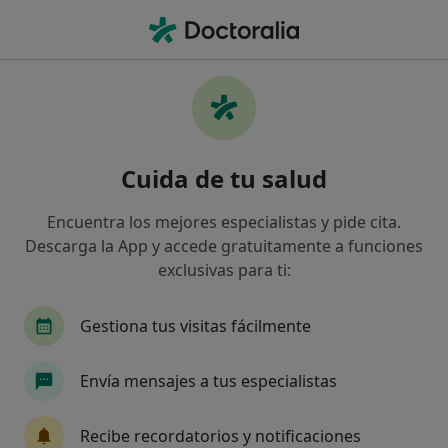
Men
Dependencia Del Alcohol • Fuenlabrada, Madrid
Filtros
• 1
Seguro
Mapa
Especialistas en Dependencia del alcohol en
Cuida de tu salud
Fuenlabrada
Así organizamos los resultados
Encuentra los mejores especialistas y pide cita.
Descarga la App y accede gratuitamente a funciones
exclusivas para ti:
¿Qué especialidad estás buscando?
Psicólogo
Psicólogo infantil
Analista clín
Gestiona tus visitas fácilmente
Envía mensajes a tus especialistas
Recibe recordatorios y notificaciones