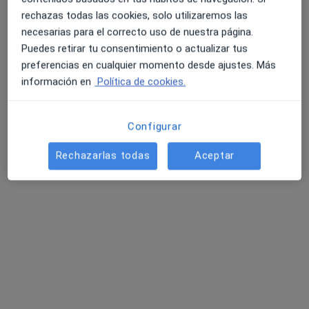
rechazas todas las cookies, solo utilizaremos las
Pedir una cita
necesarias para el correcto uso de nuestra página.
Puedes retirar tu consentimiento o actualizar tus
preferencias en cualquier momento desde ajustes. Más
información en
Política de cookies.
Configurar
Rechazarlas todas
Aceptar
Alejandro Alberca González
·
Ver más
Psicólogo, Psicólogo infantil
88 opiniones
Dirección 1
Dirección 2
Online
Av. Europa, 21-23, Fuenlabrada
•
Mapa
Clinica Madrid - Fuenlabrada Avenida Europa