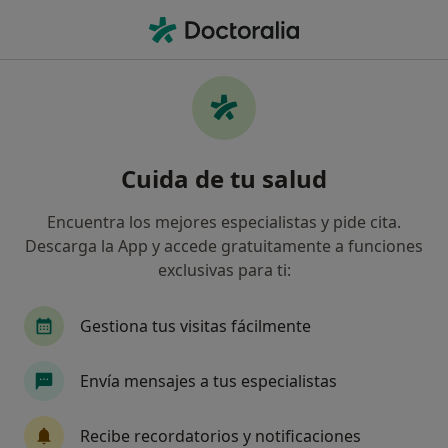
Men
Depresión En Los Ancianos • Cáceres, Cáceres
Filtros
• 1
Seguro
Mapa
Especialistas en Depresión en los ancianos
Cuida de tu salud
en Cáceres
Así organizamos los resultados
Encuentra los mejores especialistas y pide cita.
Descarga la App y accede gratuitamente a funciones
exclusivas para ti:
¿Qué especialidad estás buscando?
Geriatra
Psicólogo
Enfermero
Neurof
Gestiona tus visitas fácilmente
Envía mensajes a tus especialistas
Recibe recordatorios y notificaciones