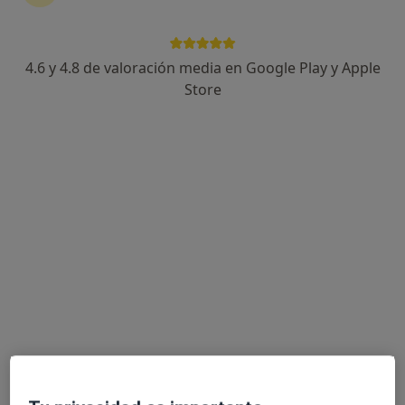
4.6 y 4.8 de valoración media en Google Play y Apple
Noelia Mogena Moreno
Store
·
Ver más
Psicóloga
40 opiniones
Dirección
Online
Avenida Virgen de Guadalupe, nº35, bajo 7,bloque-oficina 2. Edificio Europa, Cáceres
•
Mapa
Psycoasis
Desintoxicación y deshabituación a drogas
55 €
Este especialista no ofrece reserva de cita online en esta dirección.
Pedir una cita