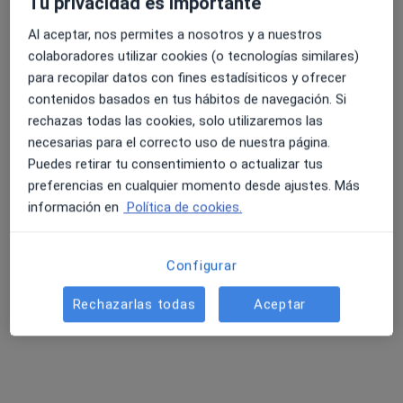
Tu privacidad es importante
Al aceptar, nos permites a nosotros y a nuestros
colaboradores utilizar cookies (o tecnologías similares)
para recopilar datos con fines estadísiticos y ofrecer
contenidos basados en tus hábitos de navegación. Si
rechazas todas las cookies, solo utilizaremos las
necesarias para el correcto uso de nuestra página.
Clara Díaz Hernández
Puedes retirar tu consentimiento o actualizar tus
·
Ver más
Psicóloga, Psicóloga infantil
preferencias en cualquier momento desde ajustes. Más
32 opiniones
información en
Política de cookies.
Dirección
Online
Configurar
Avenida Virgen de Guadalupe, nº35, bajo 7,bloque-oficina 2. Edificio Europa, Cáceres
•
Mapa
Rechazarlas todas
Aceptar
Psycoasis
Desintoxicación y deshabituación a drogas
55 €
Este especialista no ofrece reserva de cita online en esta dirección.