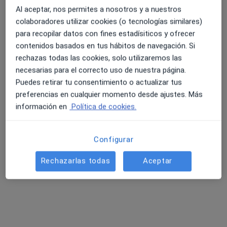
Al aceptar, nos permites a nosotros y a nuestros
Primera visita Psicología
65 €
colaboradores utilizar cookies (o tecnologías similares)
Este especialista no ofrece reserva de cita online en esta dirección.
para recopilar datos con fines estadísiticos y ofrecer
contenidos basados en tus hábitos de navegación. Si
Pedir una cita
rechazas todas las cookies, solo utilizaremos las
necesarias para el correcto uso de nuestra página.
Puedes retirar tu consentimiento o actualizar tus
preferencias en cualquier momento desde ajustes. Más
información en
Política de cookies.
Configurar
Rechazarlas todas
Aceptar
Alberto García Hompanera
·
Ver más
Psicólogo
20 opiniones
Psicólogo
Psicoterapeuta