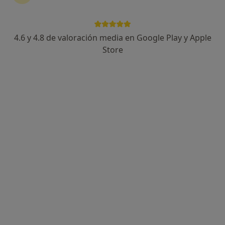
4.6 y 4.8 de valoración media en Google Play y Apple
Store
Opción de pago online
Ana Belén Rizos
·
Ver más
Psicóloga
7 opiniones
Dirección
Online
Paseo de la Estación, s/n, Alcalá de Henares
•
Mapa
CONSULTA PRESENCIAL
Primera visita Psicología
65 €
Este especialista no ofrece reserva de cita online en esta dirección.
Pedir una cita