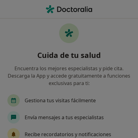
Men
Descontrol En La Gestión Del Tiempo • Alcalá de Henares, Madrid
Filtros
• 1
Mapa
Especialistas en Descontrol en la gestión del
Cuida de tu salud
tiempo en Alcalá de Henares
Así organizamos los resultados
Encuentra los mejores especialistas y pide cita.
Descarga la App y accede gratuitamente a funciones
exclusivas para ti:
¿Qué especialidad estás buscando?
Psicólogo
Psicólogo infantil
Dietista Nutr
Gestiona tus visitas fácilmente
Envía mensajes a tus especialistas
Recibe recordatorios y notificaciones