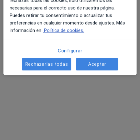
rechazas todas las cookies, solo utilizaremos las
Este especialista no ofrece reserva de cita online en esta dirección.
necesarias para el correcto uso de nuestra página.
Puedes retirar tu consentimiento o actualizar tus
Pedir una cita
preferencias en cualquier momento desde ajustes. Más
información en
Política de cookies.
Configurar
Rechazarlas todas
Aceptar
Opción de pago online
Jorge Boter
Psicólogo
9 opiniones
Calle de la Golondrina 29, Aravaca
•
Mapa
Clínica Fuensalud