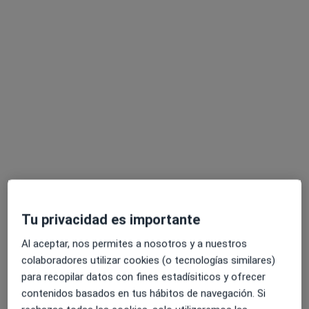
Este especialista no ofrece reserva de cita online en esta dirección.
Pedir una cita
Belén Astudillo de Pedro
·
Ver más
Psicóloga, Psicóloga infantil, Sexóloga
Tu privacidad es importante
4 opiniones
Al aceptar, nos permites a nosotros y a nuestros
Av. de Europa, 11, Bloque A 1ºK entrada por Calle Noruega, Pozuelo de Alarcón
•
Mapa
colaboradores utilizar cookies (o tecnologías similares)
Centro de Psicología Europa
para recopilar datos con fines estadísiticos y ofrecer
contenidos basados en tus hábitos de navegación. Si
Consulta de sexología
65 €