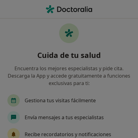
Men
Dificultad Para Enfrentar Los Problemas • Pozuelo de Alarcón, Madrid
Filtros
• 1
Seguro
Mapa
Especialistas en Dificultad para enfrentar
Cuida de tu salud
los problemas en Pozuelo de Alarcón
Así organizamos los resultados
Encuentra los mejores especialistas y pide cita.
Descarga la App y accede gratuitamente a funciones
exclusivas para ti:
¿Qué especialidad estás buscando?
Psicólogo
Psicólogo infantil
Sexólogo
Gestiona tus visitas fácilmente
Envía mensajes a tus especialistas
Recibe recordatorios y notificaciones