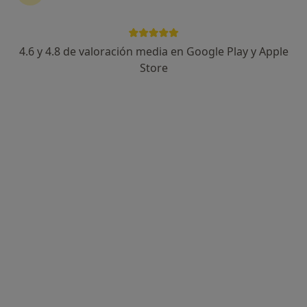
4.6 y 4.8 de valoración media en Google Play y Apple
Store
Opción de pago online
Carolina Rosenthal Silva
·
Ver más
Psicóloga
32 opiniones
Dirección
Online
Calle Sagunto, 9, 2d, Pozuelo de Alarcón
•
Mapa
Terapia Psicológica en Pozuelo de Alarcón
Primera visita Psicología
70 €
Este especialista no ofrece reserva de cita online en esta dirección.
Pedir una cita