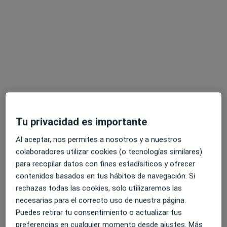
Gonzalo Villalba Rodriguez
·
Ver más
Fisioterapeuta
Tu privacidad es importante
21 opiniones
Avenida Camarón de la Isla 2 Portal 19 (local), Málaga
•
Mapa
Al aceptar, nos permites a nosotros y a nuestros
RV Therapy
colaboradores utilizar cookies (o tecnologías similares)
para recopilar datos con fines estadísiticos y ofrecer
Primera visita fisioterapia
45 €
contenidos basados en tus hábitos de navegación. Si
Este especialista no ofrece reserva de cita online en esta dirección.
rechazas todas las cookies, solo utilizaremos las
necesarias para el correcto uso de nuestra página.
Pedir una cita
Puedes retirar tu consentimiento o actualizar tus
preferencias en cualquier momento desde ajustes. Más