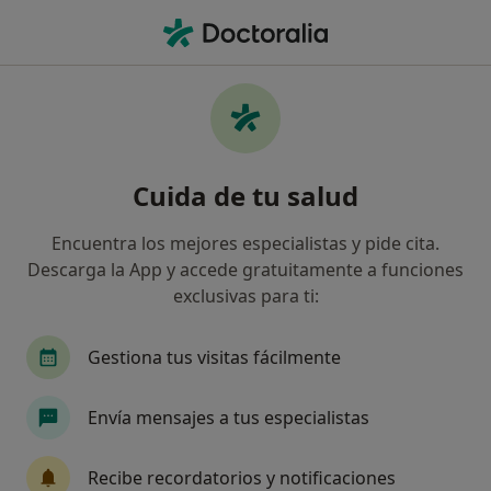
Men
Discapacidades De La Motricidad • Málaga, Málaga
Filtros
• 1
Seguro
Mapa
Especialistas en Discapacidades de la
Cuida de tu salud
motricidad en Málaga
Así organizamos los resultados
Encuentra los mejores especialistas y pide cita.
Descarga la App y accede gratuitamente a funciones
exclusivas para ti:
¿Qué especialidad estás buscando?
Fisioterapeuta
Geriatra
Médico general
Gestiona tus visitas fácilmente
Envía mensajes a tus especialistas
Recibe recordatorios y notificaciones