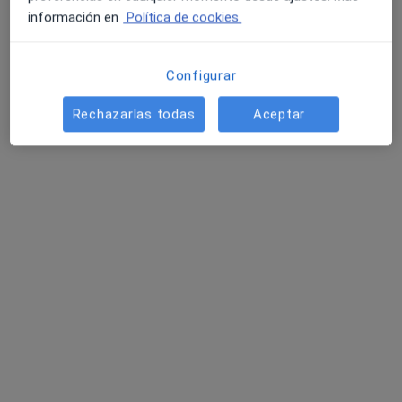
información en
Política de cookies.
Configurar
Rechazarlas todas
Aceptar
Irene Pissardo
·
Ver más
Fisioterapeuta
124 opiniones
Av de Europa 109, Carretera de Cádiz, Málaga
•
Mapa
Cristina Rojas Fisioterapia & Osteopatía
Primera visita fisioterapia
50 €
Este especialista no ofrece reserva de cita online en esta dirección.
Pedir una cita