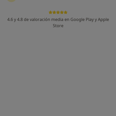
4.6 y 4.8 de valoración media en Google Play y Apple
Store
Opción de pago online
Alicia González Garzo
·
Ver más
Fisioterapeuta
30 opiniones
Amadeo Vives, 4, Málaga
•
Mapa
Ailis Fisioterapia
Visita Fisioterapia
45 €
Este especialista no ofrece reserva de cita online en esta dirección.
Pedir una cita