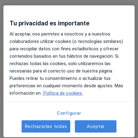
Tu privacidad es importante
Dra. Melisa Lanza Plaza
Al aceptar, nos permites a nosotros y a nuestros
·
Ver más
Dentista
colaboradores utilizar cookies (o tecnologías similares)
75 opiniones
para recopilar datos con fines estadísiticos y ofrecer
Raval de Robuster 28 bajo 2, Reus
•
Mapa
contenidos basados en tus hábitos de navegación. Si
Clínica Dental Mediterránea Reus
rechazas todas las cookies, solo utilizaremos las
necesarias para el correcto uso de nuestra página.
Primera visita Odontología
Servicio gratuito
Puedes retirar tu consentimiento o actualizar tus
Este especialista no ofrece reserva de cita online en esta dirección.
preferencias en cualquier momento desde ajustes. Más
información en
Política de cookies.
Pedir una cita
Configurar
Rechazarlas todas
Aceptar