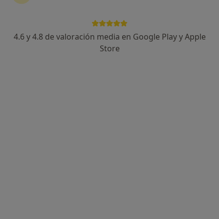
4.6 y 4.8 de valoración media en Google Play y Apple
Dr. Juan Fernando Aragón Rizo
Store
·
Ver más
Dentista
139 opiniones
Raval de Robuster 28 bajo 2, Reus
•
Mapa
Clínica Dental Mediterránea Reus
Primera visita Odontología
Servicio gratuito
Este especialista no ofrece reserva de cita online en esta dirección.
Pedir una cita