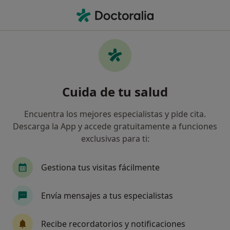
Men
Disfunción Craneomandibular • Reus, Tarragona
Filtros
• 1
Seguro
Mapa
Especialistas en Disfunción
Cuida de tu salud
craneomandibular en Reus
Así organizamos los resultados
Encuentra los mejores especialistas y pide cita.
Descarga la App y accede gratuitamente a funciones
exclusivas para ti:
¿Qué especialidad estás buscando?
Dentista
Fisioterapeuta
Cirujano oral y m
Gestiona tus visitas fácilmente
Envía mensajes a tus especialistas
Recibe recordatorios y notificaciones