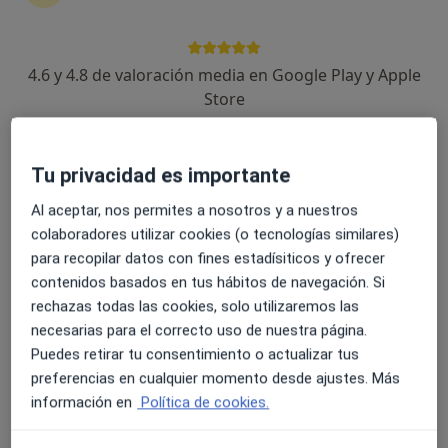
4.6 y 4.8 de valoración media en Google Play y Apple
Store
Rodrigo Garrido Baquedano
·
Ver más
Fisioterapeuta
19 opiniones
Tu privacidad es importante
Al aceptar, nos permites a nosotros y a nuestros
Dirección
Online
colaboradores utilizar cookies (o tecnologías similares)
para recopilar datos con fines estadísiticos y ofrecer
Passeig de la Sort, 34, Torredembarra
•
Mapa
contenidos basados en tus hábitos de navegación. Si
Alea - Centre de Salut Integral
rechazas todas las cookies, solo utilizaremos las
necesarias para el correcto uso de nuestra página.
Primera visita fisioterapia
50 €
Puedes retirar tu consentimiento o actualizar tus
Este especialista no ofrece reserva de cita online en esta dirección.
preferencias en cualquier momento desde ajustes. Más
información en
Política de cookies.
Pedir una cita