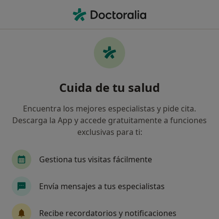
Men
Disfunción De La Articulación Temporomandibular Atm • Torredembarra, Tarragona
Filtros
• 1
Mapa
Especialistas en Disfunción de la
Cuida de tu salud
Articulación Temporomandibular (ATM) en
Torredembarra
Encuentra los mejores especialistas y pide cita.
Así organizamos los resultados
Descarga la App y accede gratuitamente a funciones
exclusivas para ti:
¿Qué especialidad estás buscando?
Gestiona tus visitas fácilmente
Fisioterapeuta
Psicólogo
Envía mensajes a tus especialistas
Recibe recordatorios y notificaciones