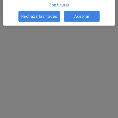
Configurar
Rechazarlas todas
Aceptar
Xavier Espina López
·
Ver más
Fisioterapeuta
51 opiniones
Carrer dels Indians 21, Torredembarra
•
Mapa
Spa i Salut. Centre de Fisioteràpia i d'Activitat Física
Visita Fisioterapia
45 €
Este especialista no ofrece reserva de cita online en esta dirección.
Pedir una cita