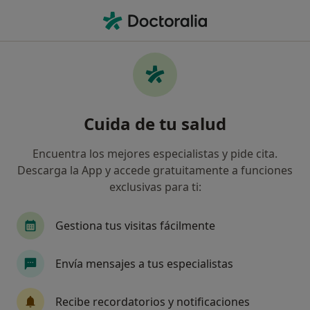
Men
Dispraxia • Cádiz, Cádiz
Filtros
• 1
Seguro
Mapa
Especialistas en Dispraxia en Cádiz
Cuida de tu salud
Así organizamos los resultados
Encuentra los mejores especialistas y pide cita.
Descarga la App y accede gratuitamente a funciones
¿Qué especialidad estás buscando?
exclusivas para ti:
Logopeda
Psicólogo
Terapeuta ocupacion
Gestiona tus visitas fácilmente
Envía mensajes a tus especialistas
Recibe recordatorios y notificaciones