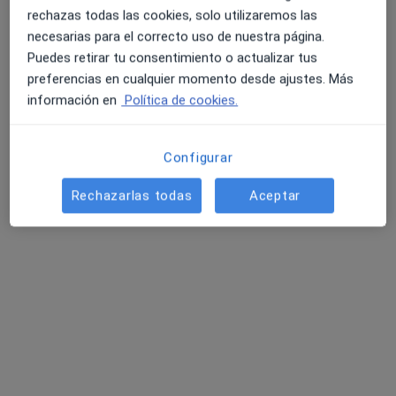
rechazas todas las cookies, solo utilizaremos las
necesarias para el correcto uso de nuestra página.
Puedes retirar tu consentimiento o actualizar tus
preferencias en cualquier momento desde ajustes. Más
información en
Política de cookies.
Clínica Colman - Gómez Plana
Configurar
·
Ver más
Cardiólogo, Enfermero, Fisioterapeuta
Rechazarlas todas
Aceptar
397 opiniones
Doctor Gómez Plana 1. L16, Cádiz
•
Mapa
Clínica Colman - Gómez Plana
Visitas sucesivas Urología
Servicio gratuito
Mostrar más servicios
Dra. Yerika Martin
Dr. Rafael Colman
Mayra Palacios
Quero
Puente