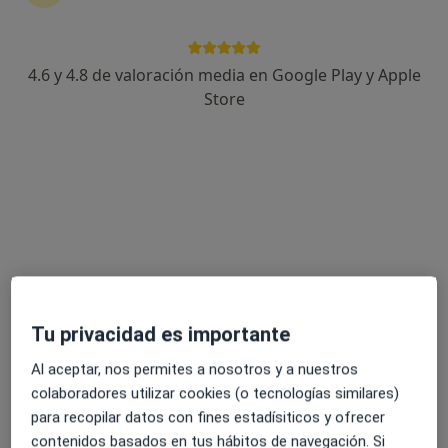
4.6 y 4.8 de valoración media en Google Play y Apple
Opción de pago online
Store
María Luisa Gómez Viaña
·
Ver más
Logopeda
5 opiniones
Dirección
Online
Calle Doctor Gómez Plana 1, Cádiz
•
Mapa
Clínica Colman
Primera visita Logopedia y Logofoniatría
60 €
Tu privacidad es importante
Este especialista no ofrece reserva de cita online en esta dirección.
Al aceptar, nos permites a nosotros y a nuestros
Pedir una cita
colaboradores utilizar cookies (o tecnologías similares)
para recopilar datos con fines estadísiticos y ofrecer
contenidos basados en tus hábitos de navegación. Si