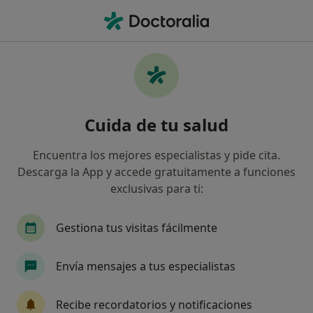
Men
Dolor Crónico De Espalda • Getxo, Vizcaya
Filtros
• 1
Mapa
Especialistas en Dolor crónico de espalda en
Cuida de tu salud
Getxo
Así organizamos los resultados
Encuentra los mejores especialistas y pide cita.
Descarga la App y accede gratuitamente a funciones
exclusivas para ti:
¿Qué especialidad estás buscando?
Fisioterapeuta
Médico rehabilitador
Gestiona tus visitas fácilmente
Envía mensajes a tus especialistas
Recibe recordatorios y notificaciones