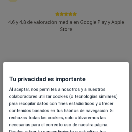
4.6 y 4.8 de valoración media en Google Play y Apple
Gerardo Sedano Arias
Store
·
Ver más
Fisioterapeuta
145 opiniones
Av. Amaia, 2, 1A, Leioa
•
Mapa
Bfit Getxo Fisioterapia
Visita Fisioterapia
desde 60 €
Tu privacidad es importante
Este especialista no ofrece reserva de cita online en esta dirección.
Al aceptar, nos permites a nosotros y a nuestros
Pedir una cita
colaboradores utilizar cookies (o tecnologías similares)
para recopilar datos con fines estadísiticos y ofrecer
contenidos basados en tus hábitos de navegación. Si
rechazas todas las cookies, solo utilizaremos las
necesarias para el correcto uso de nuestra página.
Puedes retirar tu consentimiento o actualizar tus