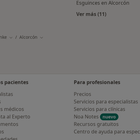
Esguinces en Alcorcón
Ver más (11)
rcanas a Alcorcón
Más en esta catego
nke
Alcorcón
Cambiar de ciudad
Cambiar de ciudad
os pacientes
Para profesionales
listas
Precios
s
Servicios para especialistas
s médicos
Servicios para clínicas
ta al Experto
Noa Notes
nuevo
amentos
Recursos gratuitos
os
Centro de ayuda para especi
medades