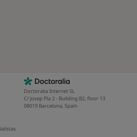
ría: Otras enfermedades en Alcorcón
Contacto
Doctoralia - Página de inicio
Doctoralia Internet SL
C/ Josep Pla 2 - Building B2, floor 13
08019 Barcelona, Spain
alistas