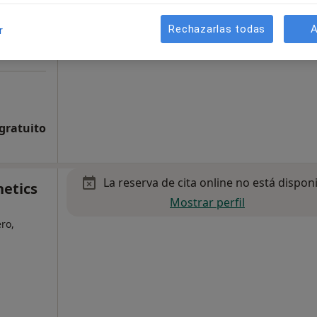
Rechazarlas todas
A
r
 gratuito
La reserva de cita online no está dispon
hetics
Mostrar perfil
ro,