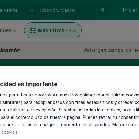
dad, enfermedad o nombre
p. ej. Madrid
Iniciar
ibles
Más filtros
•
1
Alcorcón
Así organizamos los re
Enfermero
acidad es importante
 nos permites a nosotros y a nuestros colaboradores utilizar cooki
 similares) para recopilar datos con fines estadísiticos y ofrecer 
La reserva de cita online no está dispon
duva
 tus hábitos de navegación. Si rechazas todas las cookies, solo uti
Pedir una cita
 para el correcto uso de nuestra página. Puedes retirar tu consenti
s
 tus preferencias en cualquier momento desde ajustes. Más informa
e cookies.