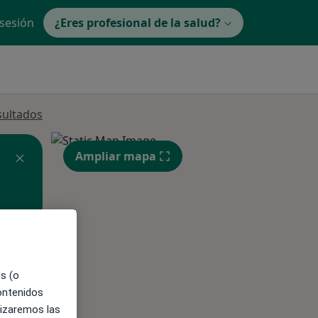
 sesión
¿Eres profesional de la salud?
sultados
Ampliar mapa
ible
es (o
contenidos
lizaremos las