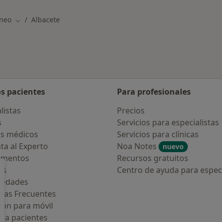
áneo
Albacete
Cambiar de ciudad
os pacientes
Para profesionales
listas
Precios
s
Servicios para especialistas
s médicos
Servicios para clínicas
ta al Experto
Noa Notes
nuevo
amentos
Recursos gratuitos
os
Centro de ayuda para especi
medades
tas Frecuentes
ión para móvil
ara pacientes