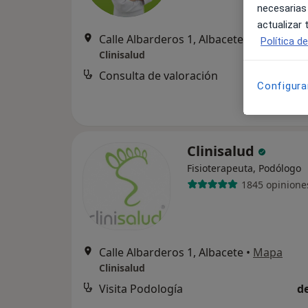
necesarias
actualizar
Calle Albarderos 1, Albacete
•
Mapa
Política d
Clinisalud
Consulta de valoración
d
Configura
Clinisalud
Fisioterapeuta, Podólogo
1845 opinione
Calle Albarderos 1, Albacete
•
Mapa
Clinisalud
Visita Podología
d