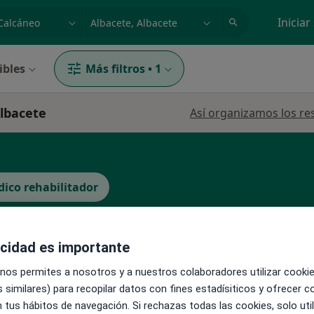
dad, enfermedad o nombre
p. ej. Madrid
Iniciar
ibles
Más filtros
•
1
Albacete
Así organizamos los re
ico rehabilitador
La reserva de cita online no está dispon
acidad es importante
reño
Pedir una cita
 nos permites a nosotros y a nuestros colaboradores utilizar cooki
 similares) para recopilar datos con fines estadísiticos y ofrecer 
 tus hábitos de navegación. Si rechazas todas las cookies, solo uti