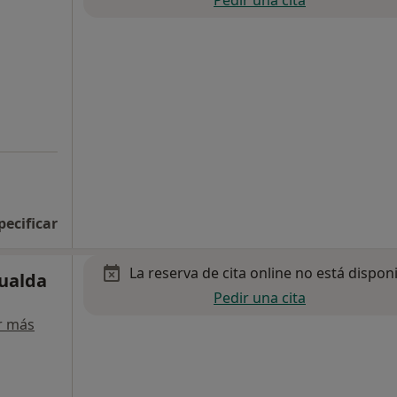
Pedir una cita
pecificar
La reserva de cita online no está dispon
Gualda
Pedir una cita
r más