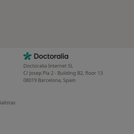
Contacto
Doctoralia - Página de inicio
Doctoralia Internet SL
C/ Josep Pla 2 - Building B2, floor 13
08019 Barcelona, Spain
alistas