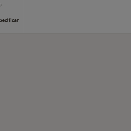
a
pecificar
rmedades en Albacete