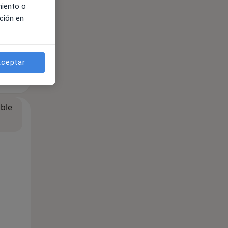
miento o
ción en
ceptar
ible