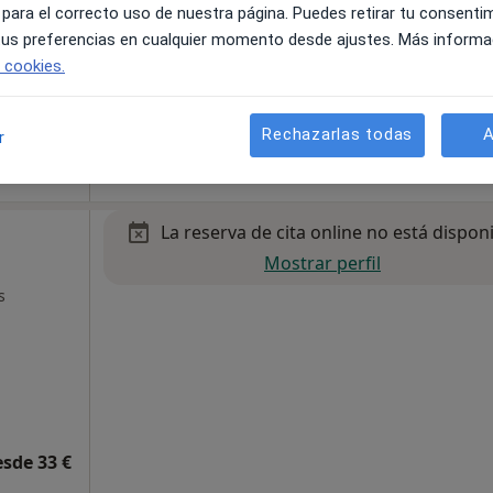
 para el correcto uso de nuestra página. Puedes retirar tu consenti
 tus preferencias en cualquier momento desde ajustes. Más informa
e cookies.
esde 50 €
Rechazarlas todas
A
r
La reserva de cita online no está dispon
Mostrar perfil
s
esde 33 €