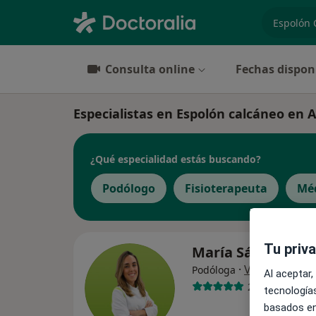
especiali
Consulta online
Fechas dispon
Especialistas en Espolón calcáneo en 
¿Qué especialidad estás buscando?
Podólogo
Fisioterapeuta
Méd
Tu priv
María Sánchez Ja
·
Ver más
Podóloga
Al aceptar,
278 opiniones
tecnologías
basados en