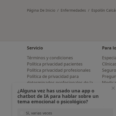
Página De Inicio
Enfermedades
Espolón Calc
Servicio
Para l
Términos y condiciones
Especia
Política privacidad pacientes
Clínica
Política privacidad profesionales
Seguro
Política de privacidad para
Pregun
determinados profesionales de la
Medic
salud
Servici
¿Alguna vez has usado una app o
Política de cookies
Enfer
chatbot de IA para hablar sobre un
tema emocional o psicológico?
Así organizamos los resultados
Pregun
Accesibilidad
Aplicac
Sí, varias veces
Quiénes somos
Blog p