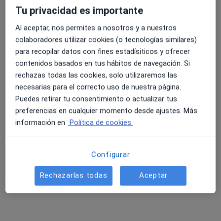
Tu privacidad es importante
Al aceptar, nos permites a nosotros y a nuestros
4.6 y 4.8 de valoración media en Google Play y Apple
Dr. Jon Elorriaga Vaquero
colaboradores utilizar cookies (o tecnologías similares)
Store
·
Ver más
Traumatólogo
para recopilar datos con fines estadísiticos y ofrecer
97 opiniones
contenidos basados en tus hábitos de navegación. Si
rechazas todas las cookies, solo utilizaremos las
AV. MURRIETA 70, Santurce
•
Mapa
necesarias para el correcto uso de nuestra página.
Hospital San Juan de Dios Santurce
Puedes retirar tu consentimiento o actualizar tus
Primera visita Traumatología y Cirugía Ortopédica
100 €
preferencias en cualquier momento desde ajustes. Más
Este especialista no ofrece reserva de cita online en esta dirección.
información en
Política de cookies.
Pedir una cita
Configurar
Rechazarlas todas
Aceptar