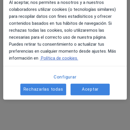
Al aceptar, nos permites a nosotros y a nuestros
colaboradores utilizar cookies (o tecnologías similares)
para recopilar datos con fines estadísiticos y ofrecer
4.6 y 4.8 de valoración media en Google Play y Apple
contenidos basados en tus hábitos de navegación. Si
Dr. Jon Elorriaga Vaquero
Store
rechazas todas las cookies, solo utilizaremos las
·
Ver más
Traumatólogo
necesarias para el correcto uso de nuestra página.
97 opiniones
Puedes retirar tu consentimiento o actualizar tus
preferencias en cualquier momento desde ajustes. Más
AV. MURRIETA 70, Santurce
•
Mapa
información en
Política de cookies.
Hospital San Juan de Dios Santurce
Primera visita Traumatología y Cirugía Ortopédica
100 €
Configurar
Este especialista no ofrece reserva de cita online en esta dirección.
Rechazarlas todas
Aceptar
Pedir una cita