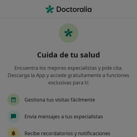
Men
Hipertensión Inducida Por Fármacos • Málaga, Málaga
Filtros
• 1
Seguro
Mapa
Especialistas en Hipertensión inducida por
Cuida de tu salud
fármacos en Málaga
Así organizamos los resultados
Encuentra los mejores especialistas y pide cita.
Descarga la App y accede gratuitamente a funciones
exclusivas para ti:
¿Qué especialidad estás buscando?
Médico general
Médico de familia
Analist
Gestiona tus visitas fácilmente
Envía mensajes a tus especialistas
Recibe recordatorios y notificaciones