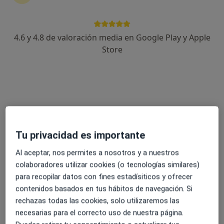
4.6 y 4.8 de valoración media en Google Play y Apple
Dra. Nuria Castillo
Store
·
Ver más
Médica de familia, Médica general
94 opiniones
c/ Compositor Lehmberg Ruíz, 28 (entrada tambien por Plaza San Juan De La Cruz), Málaga
•
Mapa
Centro Médico de Especialidades & Dental San Juan de la Cruz - Málaga
Certificados médicos
60 €
Tu privacidad es importante
Este especialista no ofrece reserva de cita online en esta dirección.
Al aceptar, nos permites a nosotros y a nuestros
Pedir una cita
colaboradores utilizar cookies (o tecnologías similares)
para recopilar datos con fines estadísiticos y ofrecer
contenidos basados en tus hábitos de navegación. Si
rechazas todas las cookies, solo utilizaremos las
necesarias para el correcto uso de nuestra página.