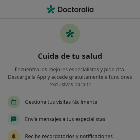
Men
Incontinencia Urinaria De Esfuerzo • Zaragoza, Zaragoza
Filtros
• 1
Seguro
Mapa
Especialistas en Incontinencia urinaria de
Cuida de tu salud
esfuerzo en Zaragoza
Así organizamos los resultados
Encuentra los mejores especialistas y pide cita.
Descarga la App y accede gratuitamente a funciones
exclusivas para ti:
¿Qué especialidad estás buscando?
Ginecólogo
Urólogo
Analista clínico
Gestiona tus visitas fácilmente
Envía mensajes a tus especialistas
Recibe recordatorios y notificaciones