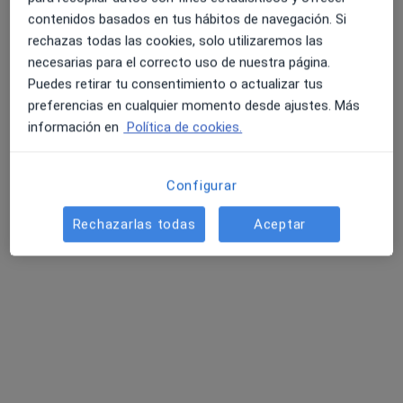
contenidos basados en tus hábitos de navegación. Si
rechazas todas las cookies, solo utilizaremos las
necesarias para el correcto uso de nuestra página.
Puedes retirar tu consentimiento o actualizar tus
preferencias en cualquier momento desde ajustes. Más
información en
Política de cookies.
Dr. Jaime Robert Torres
·
Ver más
Ginecólogo
Configurar
2 opiniones
Rechazarlas todas
Aceptar
Paseo Mariano Renovales, -s/n, Zaragoza
•
Mapa
Hospital Quirón Zaragoza
Este especialista no ofrece reserva de cita online en esta dirección.
Pedir una cita