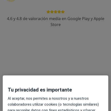
4.6 y 4.8 de valoración media en Google Play y Apple
Dr. Jorge Iranzo Sola
Store
·
Ver más
Ginecólogo
290 opiniones
Dirección
Online
Pl. Plaza Sitios 1 1ºB, Zaragoza
•
Mapa
Consultorio Dr IRANZO
Asistencia y control al parto
80 €
Este especialista no ofrece reserva de cita online en esta dirección.
Tu privacidad es importante
Pedir una cita
Al aceptar, nos permites a nosotros y a nuestros
colaboradores utilizar cookies (o tecnologías similares)
para recopilar datos con fines estadísiticos y ofrecer