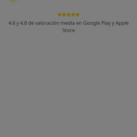
4.6 y 4.8 de valoración media en Google Play y Apple
Store
Opción de pago online
Dr. José Angel Rondón González
·
Ver más
Médico general
65 opiniones
Experto en Medicina General y Urgencias Médicas
Universidad Ciencias Médicas de La Habana, Cuba
Atención Puntual, Empática y Humana
Personalizada
Dirección
Online
calle de Nuestra Señora de la Luz, Madrid, Madrid, España, Madrid
•
Mapa
Clínica Rondón González
Consulta online
50 €