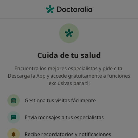
Men
Infección De Un Folículo Piloso • Madrid, Madrid
Filtros
• 1
Seguro
Mapa
Especialistas en Infección de un folículo
Cuida de tu salud
piloso en Madrid
Así organizamos los resultados
Encuentra los mejores especialistas y pide cita.
Descarga la App y accede gratuitamente a funciones
exclusivas para ti:
¿Qué especialidad estás buscando?
Médico general
Dermatólogo
Médico de f
Gestiona tus visitas fácilmente
Envía mensajes a tus especialistas
Recibe recordatorios y notificaciones