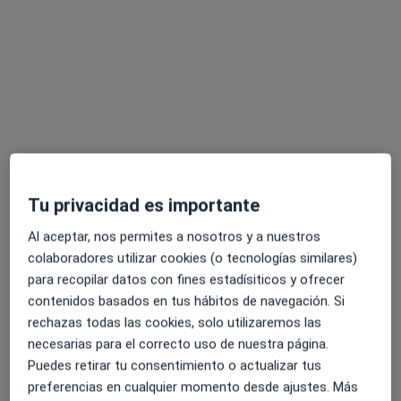
C/ Claudio Coello, 117, Bajo derecha, Madrid
•
Mapa
Centro Médico Claudio Coello
Consulta telefónica
35 €
Este especialista no ofrece reserva de cita online en esta dirección.
Pedir una cita
Tu privacidad es importante
Al aceptar, nos permites a nosotros y a nuestros
colaboradores utilizar cookies (o tecnologías similares)
para recopilar datos con fines estadísiticos y ofrecer
contenidos basados en tus hábitos de navegación. Si
rechazas todas las cookies, solo utilizaremos las
Dr. Pedro Francisco Herranz Pinto
necesarias para el correcto uso de nuestra página.
·
Ver más
Dermatólogo, Dermatólogo infantil
Puedes retirar tu consentimiento o actualizar tus
120 opiniones
preferencias en cualquier momento desde ajustes. Más