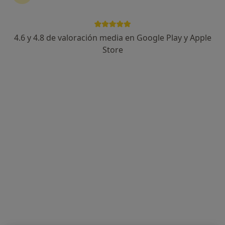
4.6 y 4.8 de valoración media en Google Play y Apple
Luisa Pastor Marin
Store
·
Ver más
Psicóloga, Psicóloga infantil
25 opiniones
Dirección
Online
Calle Dos de Mayo 45, Ontinyent
•
Mapa
Calle dos de mayo 45, entresuelo 4 46870 Ontinyent
Primera visita neuropsicología
60 €
Este especialista no ofrece reserva de cita online en esta dirección.
Pedir una cita