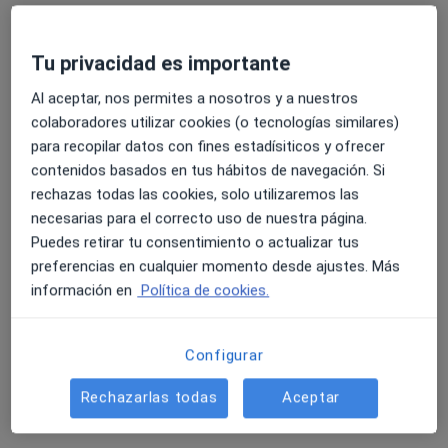
Tu privacidad es importante
Al aceptar, nos permites a nosotros y a nuestros
colaboradores utilizar cookies (o tecnologías similares)
para recopilar datos con fines estadísiticos y ofrecer
Opción de pago online
contenidos basados en tus hábitos de navegación. Si
Marta Calzada Peris
rechazas todas las cookies, solo utilizaremos las
·
Ver más
necesarias para el correcto uso de nuestra página.
Psicóloga
Puedes retirar tu consentimiento o actualizar tus
57 opiniones
preferencias en cualquier momento desde ajustes. Más
información en
Política de cookies.
Dirección
Online
c/niño jesús 8, Enguera
•
Mapa
Configurar
Psicóloga Marta Calzada
Rechazarlas todas
Aceptar
Primera visita Psicología
50 €
Este especialista no ofrece reserva de cita online en esta dirección.