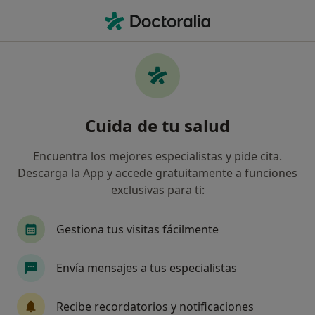
Men
Insatisfacción Vital • Enguera, Valencia
Filtros
• 1
Mapa
Especialistas en Insatisfacción vital en
Cuida de tu salud
Enguera
Así organizamos los resultados
Encuentra los mejores especialistas y pide cita.
Descarga la App y accede gratuitamente a funciones
exclusivas para ti:
¿Qué especialidad estás buscando?
Psicólogo
Gestiona tus visitas fácilmente
Envía mensajes a tus especialistas
Recibe recordatorios y notificaciones