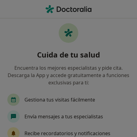
Men
Inteligencia Emocional • Tarragona, Tarragona
Filtros
• 1
Seguro
Mapa
Especialistas en Inteligencia emocional en
Cuida de tu salud
Tarragona
Así organizamos los resultados
Encuentra los mejores especialistas y pide cita.
Descarga la App y accede gratuitamente a funciones
exclusivas para ti:
¿Qué especialidad estás buscando?
Psicólogo
Psicólogo infantil
Terapeuta c
Gestiona tus visitas fácilmente
Envía mensajes a tus especialistas
Recibe recordatorios y notificaciones