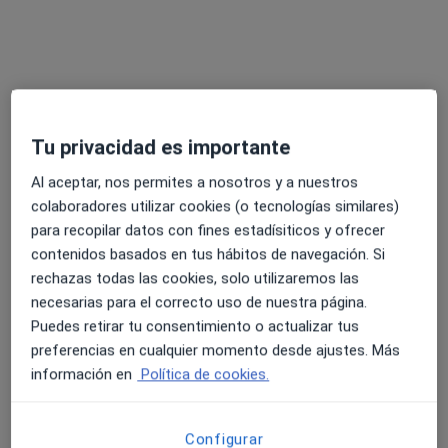
Tu privacidad es importante
Al aceptar, nos permites a nosotros y a nuestros
Alicia Escudero Escudier
colaboradores utilizar cookies (o tecnologías similares)
·
Ver más
Terapeuta complementaria
para recopilar datos con fines estadísiticos y ofrecer
6 opiniones
contenidos basados en tus hábitos de navegación. Si
rechazas todas las cookies, solo utilizaremos las
Dirección
Online
necesarias para el correcto uso de nuestra página.
Puedes retirar tu consentimiento o actualizar tus
Carrer del Pare Palau, 6, Tarragona
•
Mapa
preferencias en cualquier momento desde ajustes. Más
Centro Ilai
información en
Política de cookies.
Coaching personal
60 €
Este especialista no ofrece reserva de cita online en esta dirección.
Configurar