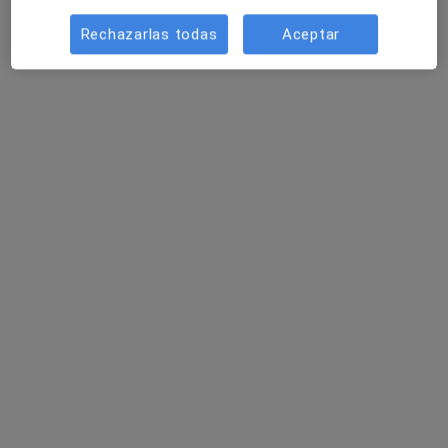
Pedir una cita
Rechazarlas todas
Aceptar
Sílvia Severino Fanero
·
Ver
Psicóloga, Psicóloga infantil, Terapeuta complementaria
más
68 opiniones
Dirección
Online
Sant Auguri, Tarragona
•
Mapa