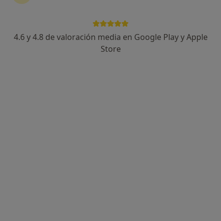
4.6 y 4.8 de valoración media en Google Play y Apple
Store
Opción de pago online
Juan Pedro Pérez Badia
·
Ver más
Psicólogo
215 opiniones
Dirección
Online
Plaça de Mossèn Cinto Verdaguer, 10. Entresuelo, 1º, Tarragona
•
Mapa
PEREZ-BADIA, PSICOLOGO GENERAL SANITARIO
Consulta online
60 €
Este especialista no ofrece reserva de cita online en esta dirección.
Pedir una cita