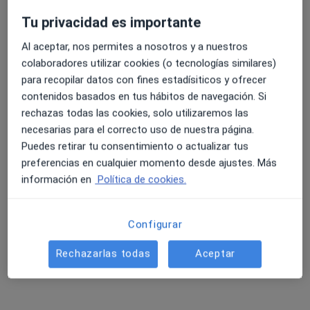
Tu privacidad es importante
Al aceptar, nos permites a nosotros y a nuestros
4.6 y 4.8 de valoración media en Google Play y Apple
colaboradores utilizar cookies (o tecnologías similares)
Opción de pago online
Store
para recopilar datos con fines estadísiticos y ofrecer
Pablo Corral González
contenidos basados en tus hábitos de navegación. Si
·
Ver más
Terapeuta complementario
rechazas todas las cookies, solo utilizaremos las
5 opiniones
necesarias para el correcto uso de nuestra página.
Pérdida de grasa y salud digestiva
Puedes retirar tu consentimiento o actualizar tus
preferencias en cualquier momento desde ajustes. Más
Universidad Alfonso X "El Sabio", ICNS
información en
Política de cookies.
Nutrición Deportiva,SIBO, Crohn, SII, Dietoterapia
Dirección
Online
Configurar
Rechazarlas todas
Aceptar
Rúa de Xosé F. Pensado Pousa 1, Negreira
•
Mapa
FISIOGIRAUT
Visita Medicina Complementaria y terapias alternativas
40 €