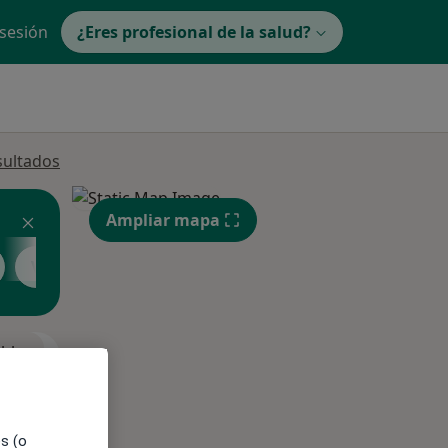
 sesión
¿Eres profesional de la salud?
sultados
Ampliar mapa
Ver más
ible
es (o