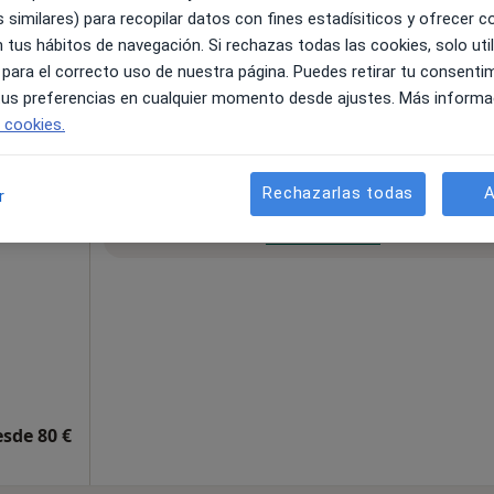
 similares) para recopilar datos con fines estadísiticos y ofrecer 
 tus hábitos de navegación. Si rechazas todas las cookies, solo uti
Mapa
 para el correcto uso de nuestra página. Puedes retirar tu consenti
 tus preferencias en cualquier momento desde ajustes. Más informa
Primera visita de fisioterapia en suelo pélvico
60 €
e cookies.
Rechazarlas todas
A
r
La reserva de cita online no está dispon
o
Pedir una cita
esde 80 €