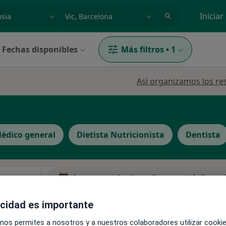
dad, enfermedad o nombre
p. ej. Madrid
Iniciar
Fechas disponibles
Más filtros
•
1
Así organizamos los re
édico general
Dietista Nutricionista
Dentista
La reserva de cita online no está dispon
Pedir una cita
acidad es importante
 nos permites a nosotros y a nuestros colaboradores utilizar cooki