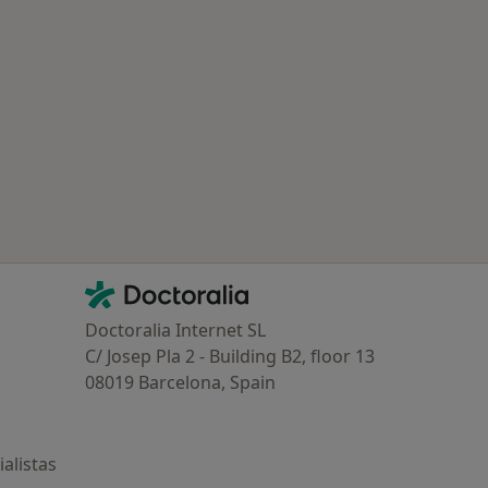
ría: Otras enfermedades en Vic
Contacto
Doctoralia - Página de inicio
Doctoralia Internet SL
C/ Josep Pla 2 - Building B2, floor 13
08019 Barcelona, Spain
alistas