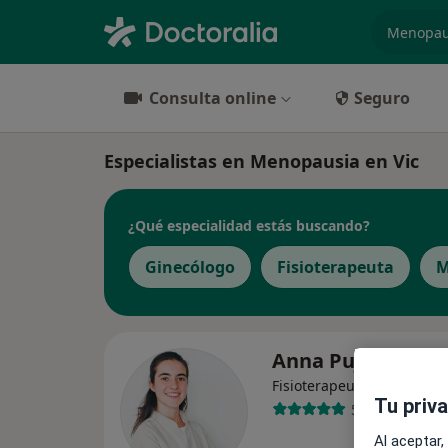
especiali
Consulta online
Seguro
Especialistas en Menopausia en Vic
¿Qué especialidad estás buscando?
Ginecólogo
Fisioterapeuta
M
Anna Pujol Homs
·
Ver más
Fisioterapeuta
Tu priv
5 opiniones
Al aceptar,