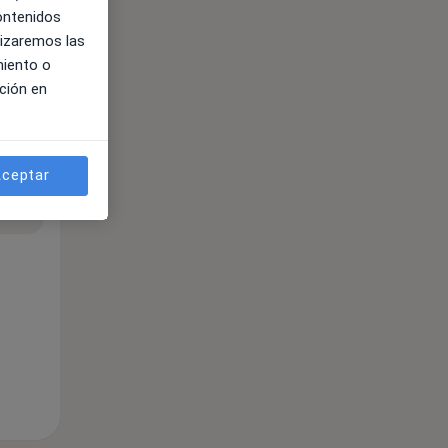
contenidos
lizaremos las
miento o
ción en
ceptar
ible