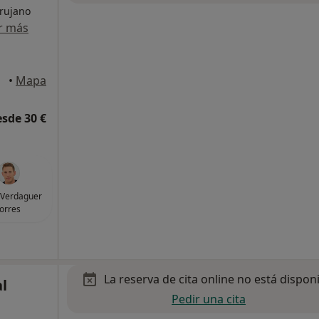
irujano
r más
 Vic
•
Mapa
esde 30 €
 Verdaguer
torres
La reserva de cita online no está dispon
al
Pedir una cita