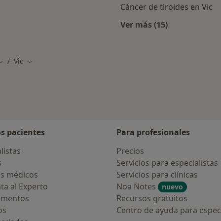
Cáncer de tiroides en Vic
Ver más (15)
rcanas a Vic
Más en esta catego
Vic
Cambiar de ciudad
Cambiar de ciudad
os pacientes
Para profesionales
listas
Precios
s
Servicios para especialistas
s médicos
Servicios para clínicas
ta al Experto
Noa Notes
nuevo
amentos
Recursos gratuitos
os
Centro de ayuda para especi