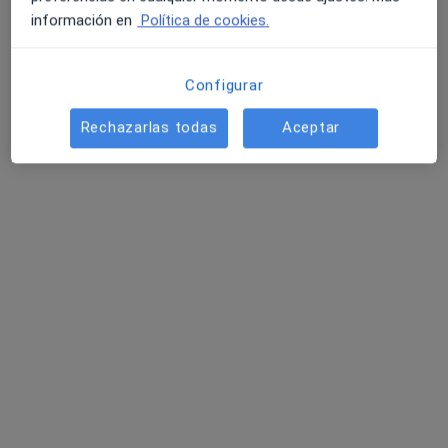
información en
Política de cookies.
Este especialista no ofrece reserva de cita online en esta dirección.
Pedir una cita
Configurar
Rechazarlas todas
Aceptar
Opción de pago online
Centro Psicológico Torguet
·
Ver más
Psicólogo, Psicólogo infantil, Psicopedagogo
4320 opiniones
(Girona) Joan Maragall 36, Entl D, Girona
•
Mapa
Centro Psicológico Torguet