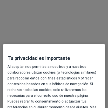
Este especialista no ofrece reserva de cita online en esta dirección.
Pedir una cita
Tu privacidad es importante
Al aceptar, nos permites a nosotros y a nuestros
Auba Pons Carreras
colaboradores utilizar cookies (o tecnologías similares)
·
Ver más
para recopilar datos con fines estadísiticos y ofrecer
Fisioterapeuta, Osteópata
contenidos basados en tus hábitos de navegación. Si
118 opiniones
rechazas todas las cookies, solo utilizaremos las
Carrer Nou 29,
•
Mapa
necesarias para el correcto uso de nuestra página.
Menorca
Puedes retirar tu consentimiento o actualizar tus
Primera visita Osteopatía
65 €
preferencias en cualquier momento desde ajustes. Más