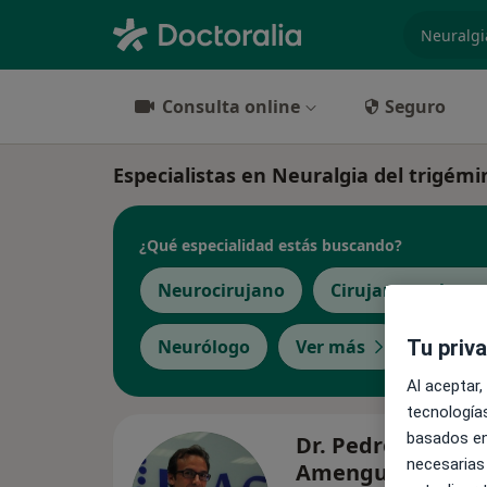
especiali
Consulta online
Seguro
Especialistas en Neuralgia del trigémi
¿Qué especialidad estás buscando?
Neurocirujano
Cirujano oral y ma
Neurólogo
Ver más
Tu priv
Al aceptar,
tecnologías
basados en
Dr. Pedro Llinas
necesarias
Amengual