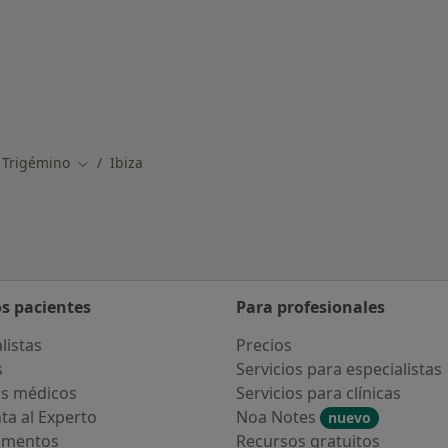
medades en Ibiza
 Trigémino
Ibiza
Cambiar de ciudad
os pacientes
Para profesionales
listas
Precios
s
Servicios para especialistas
s médicos
Servicios para clínicas
ta al Experto
Noa Notes
nuevo
amentos
Recursos gratuitos