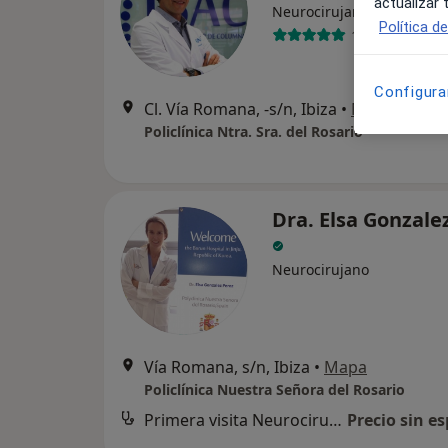
actualizar
Neurocirujano
Política d
13 opiniones
Configura
Cl. Vía Romana, -s/n, Ibiza
•
Mapa
Policlínica Ntra. Sra. del Rosario
Dra. Elsa Gonzale
Neurocirujano
Vía Romana, s/n, Ibiza
•
Mapa
Policlínica Nuestra Señora del Rosario
Primera visita Neurocirugía
Precio sin es