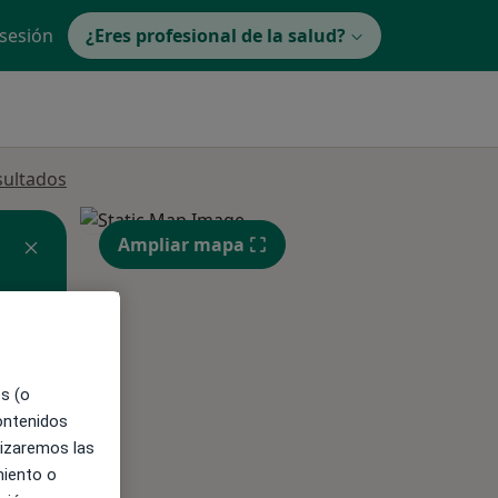
 sesión
¿Eres profesional de la salud?
sultados
Ampliar mapa
es (o
contenidos
ible
lizaremos las
miento o