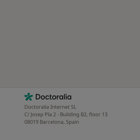
Contacto
Doctoralia - Página de inicio
Doctoralia Internet SL
C/ Josep Pla 2 - Building B2, floor 13
08019 Barcelona, Spain