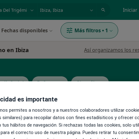
dad, enfermedad o nombre
p. ej. Madrid
Iniciar
Fechas disponibles
Más filtros
•
1
no en Ibiza
Así organizamos los re
xilofacial
Enfermero
Ginecólogo
acidad es importante
 nos permites a nosotros y a nuestros colaboradores utilizar cooki
 similares) para recopilar datos con fines estadísiticos y ofrecer 
La reserva de cita online no está dispon
 tus hábitos de navegación. Si rechazas todas las cookies, solo uti
Pedir una cita
 para el correcto uso de nuestra página. Puedes retirar tu consenti