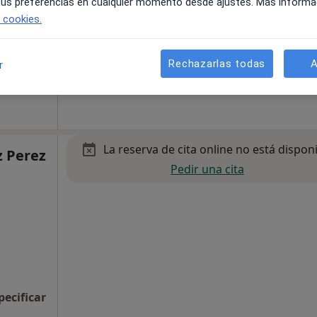
 tus preferencias en cualquier momento desde ajustes. Más informa
e cookies.
Rechazarlas todas
A
r
La reserva de cita online no está dispon
z Perez
Pedir una cita
pecificar