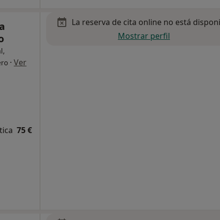
La reserva de cita online no está dispon
ra
Mostrar perfil
o
l,
·
Ver
ero
tica
75 €