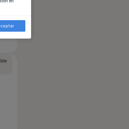
ción en
ceptar
ible