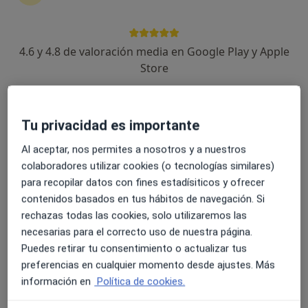
4.6 y 4.8 de valoración media en Google Play y Apple
Dra. María V. López Pastor
Store
·
Ver más
Ginecóloga
208 opiniones
Tu privacidad es importante
Dirección
Online
Al aceptar, nos permites a nosotros y a nuestros
colaboradores utilizar cookies (o tecnologías similares)
Calle Hoyo 15, Torremolinos
•
Mapa
para recopilar datos con fines estadísiticos y ofrecer
Vithas Centro Médico Torremolinos
contenidos basados en tus hábitos de navegación. Si
Primera visita Ginecología y Obstetricia
Precio sin especificar
rechazas todas las cookies, solo utilizaremos las
necesarias para el correcto uso de nuestra página.
Este especialista no ofrece reserva de cita online en esta dirección.
Puedes retirar tu consentimiento o actualizar tus
Pedir una cita
preferencias en cualquier momento desde ajustes. Más
información en
Política de cookies.