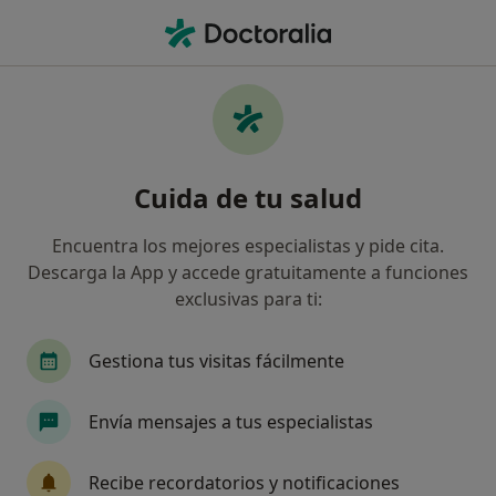
Men
Posmenopausia • Fuengirola, Málaga
Filtros
• 1
Seguro
Mapa
Especialistas en Posmenopausia en
Cuida de tu salud
Fuengirola
Así organizamos los resultados
Encuentra los mejores especialistas y pide cita.
Descarga la App y accede gratuitamente a funciones
exclusivas para ti:
¿Qué especialidad estás buscando?
Ginecólogo
Gestiona tus visitas fácilmente
Envía mensajes a tus especialistas
Recibe recordatorios y notificaciones