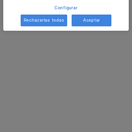
Configurar
Rechazarlas todas
Aceptar
Dr. Juan José Fernández Domínguez
·
Ver más
Ginecólogo
467 opiniones
Pasaje de Carmelita 1, Coín
•
Mapa
Consultorio privado
Este especialista no ofrece reserva de cita online en esta dirección.
Pedir una cita