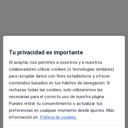
Rodrigo Garrido Baquedano
Tu privacidad es importante
·
Ver más
Fisioterapeuta
19 opiniones
Al aceptar, nos permites a nosotros y a nuestros
colaboradores utilizar cookies (o tecnologías similares)
Dirección 1
Dirección 2
Online
para recopilar datos con fines estadísiticos y ofrecer
contenidos basados en tus hábitos de navegación. Si
rechazas todas las cookies, solo utilizaremos las
Avenida Catalunya 22D entlo. 1ª, Tarragona
•
Mapa
necesarias para el correcto uso de nuestra página.
Clínica Vida'm
Puedes retirar tu consentimiento o actualizar tus
Ejercicio terapéutico
desde 55 €
preferencias en cualquier momento desde ajustes. Más
Este especialista no ofrece reserva de cita online en esta dirección.
información en
Política de cookies.
Pedir una cita