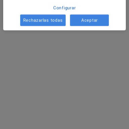
Configurar
Rechazarlas todas
Aceptar
Samuel Young
·
Ver más
Fisioterapeuta
8 opiniones
Carrer del Cardenal Cervantes 22, Tarragona
•
Mapa
Fisioterapia Tarragona SCP
Visita Fisioterapia
40 €
Este especialista no ofrece reserva de cita online en esta dirección.
Pedir una cita