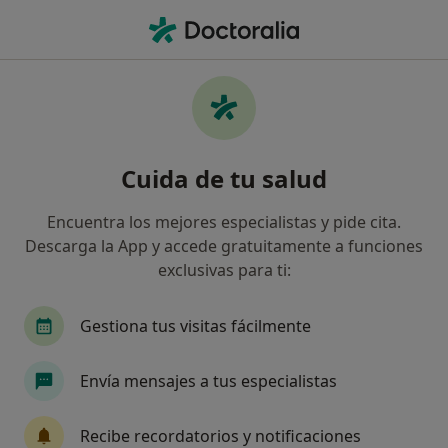
Men
Rodilla Del Corredor • Reus, Tarragona
Filtros
• 1
Seguro
Mapa
Especialistas en Rodilla del corredor en
Cuida de tu salud
Reus
Así organizamos los resultados
Encuentra los mejores especialistas y pide cita.
Descarga la App y accede gratuitamente a funciones
exclusivas para ti:
¿Qué especialidad estás buscando?
Fisioterapeuta
Dietista Nutricionista
Acu
Gestiona tus visitas fácilmente
Envía mensajes a tus especialistas
Recibe recordatorios y notificaciones