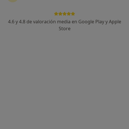
4.6 y 4.8 de valoración media en Google Play y Apple
Cris Ribé
Store
Fisioterapeuta
146 opiniones
Camí de l'Aleixar 51, Reus
•
Mapa
Cris Ribé - Fisioteràpia
Fisioterapia
45 €
Este especialista no ofrece reserva de cita online en esta dirección.
Pedir una cita