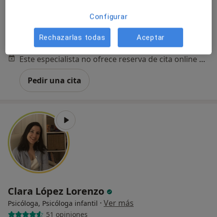
CALLE ALCANTARA 57, 1ºF, Madrid
•
Mapa
Configurar
CONSULTA PRIVADA PSIQUIATRÍA
Rechazarlas todas
Aceptar
Consulta online
150 €
Este especialista no ofrece reserva de cita online en esta dirección.
Pedir una cita
Clara López Lorenzo
·
Ver más
Psicóloga, Psicóloga infantil
51 opiniones