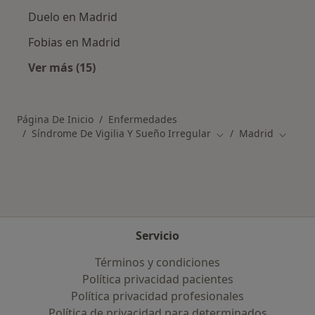
Duelo en Madrid
Fobias en Madrid
Ver más (15)
Más en esta categoría: Otras enfermedades 
Página De Inicio
Enfermedades
Síndrome De Vigilia Y Sueño Irregular
Madrid
Cambiar de ciudad
Cambiar
Servicio
Términos y condiciones
Política privacidad pacientes
Política privacidad profesionales
Política de privacidad para determinados