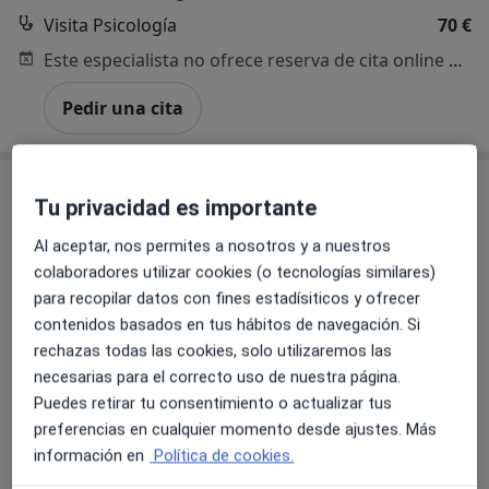
Visita Psicología
70 €
Este especialista no ofrece reserva de cita online en esta dirección.
Pedir una cita
Tu privacidad es importante
Al aceptar, nos permites a nosotros y a nuestros
colaboradores utilizar cookies (o tecnologías similares)
para recopilar datos con fines estadísiticos y ofrecer
contenidos basados en tus hábitos de navegación. Si
rechazas todas las cookies, solo utilizaremos las
Dr. Daniel Hernández Huerta
necesarias para el correcto uso de nuestra página.
·
Ver más
Psiquiatra
Puedes retirar tu consentimiento o actualizar tus
77 opiniones
preferencias en cualquier momento desde ajustes. Más
información en
Política de cookies.
Dirección
Online