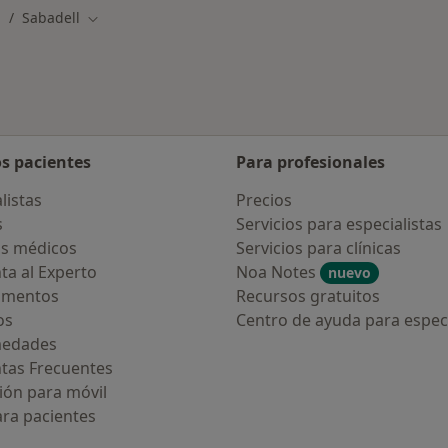
Sabadell
ambiar de ciudad
Cambiar de ciudad
os pacientes
Para profesionales
listas
Precios
s
Servicios para especialistas
s médicos
Servicios para clínicas
ta al Experto
Noa Notes
nuevo
amentos
Recursos gratuitos
os
Centro de ayuda para especi
medades
tas Frecuentes
ión para móvil
ara pacientes