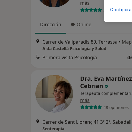
más
Configura
21 opiniones
Dirección
Online
Carrer de Vallparadís 89, Terrassa
•
Map
Aida Castellà Psicología y Salud
Primera visita Psicología
d
Dra. Eva Martínez
Cebrian
Terapeuta complementari
más
48 opiniones
Carrer de Sant Llorenç 41 3º 2º, Sabadell
Senterapia