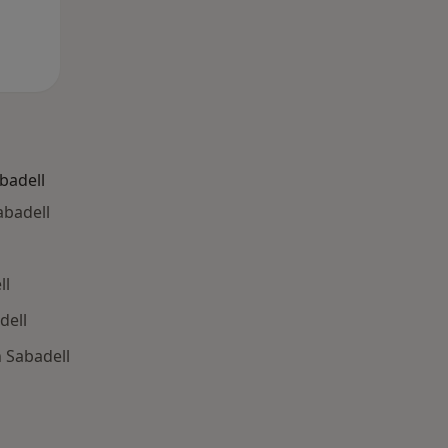
badell
abadell
ll
dell
 Sabadell
ría: Otras enfermedades en Sabadell