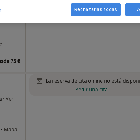
Rechazarlas todas
A
r
a
esde 75 €
La reserva de cita online no está dispon
Pedir una cita
·
Ver
a
•
Mapa