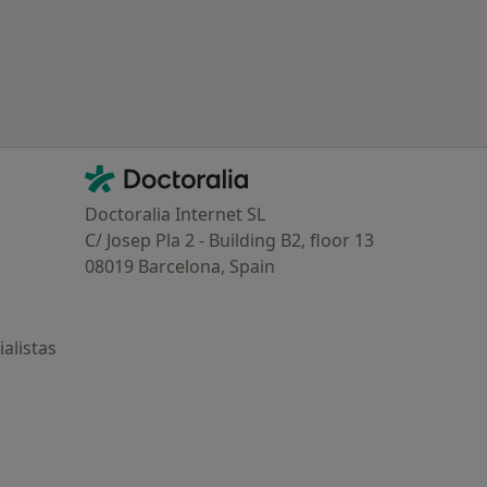
Contacto
Doctoralia - Página de inicio
Doctoralia Internet SL
C/ Josep Pla 2 - Building B2, floor 13
08019 Barcelona, Spain
alistas