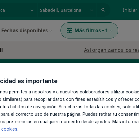
dad, enfermedad o nombre
p. ej. Madrid
Iniciar
Fechas disponibles
Más filtros
•
1
ll
Así organizamos los re
acidad es importante
logo
Psicólogo infantil
 nos permites a nosotros y a nuestros colaboradores utilizar cooki
 similares) para recopilar datos con fines estadísiticos y ofrecer 
 tus hábitos de navegación. Si rechazas todas las cookies, solo uti
La reserva de cita online no está dispon
 para el correcto uso de nuestra página. Puedes retirar tu consenti
Pedir una cita
glada
 tus preferencias en cualquier momento desde ajustes. Más informa
il,
e cookies.
·
Ver
a