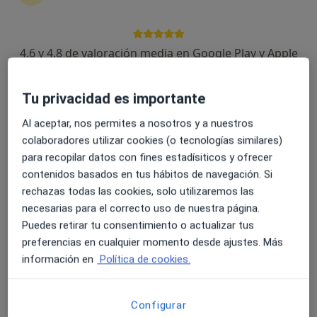
4.6 y 4.8 de valoración media en Google Play y Apple
Opción de pago online
Store
Tatiana Bezakova Krchova
·
Ver más
Terapeuta complementaria
Tu privacidad es importante
21 opiniones
Al aceptar, nos permites a nosotros y a nuestros
Experta en cambio hormonal y peri-menopausia
colaboradores utilizar cookies (o tecnologías similares)
Graduada en CCC Madrid, PNI en Regenera y
para recopilar datos con fines estadísiticos y ofrecer
Ayurveda
contenidos basados en tus hábitos de navegación. Si
Los pacientes valoran en mi cercanía, alta empatía
rechazas todas las cookies, solo utilizaremos las
necesarias para el correcto uso de nuestra página.
Dirección
Online
Puedes retirar tu consentimiento o actualizar tus
preferencias en cualquier momento desde ajustes. Más
información en
Política de cookies.
Carrer de Jovara 218, Calella
•
Mapa
TB Nutrición integrativa
Primera visita Medicinas y Terapias Complementarias
120 €
Configurar