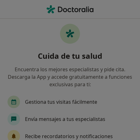
Men
Tos Crónica • Calella, Barcelona
Filtros
• 1
Seguro
Mapa
Especialistas en Tos crónica en Calella
Cuida de tu salud
Así organizamos los resultados
Encuentra los mejores especialistas y pide cita.
Descarga la App y accede gratuitamente a funciones
¿Qué especialidad estás buscando?
exclusivas para ti:
Neumólogo
Terapeuta complementario
A
Gestiona tus visitas fácilmente
Envía mensajes a tus especialistas
Recibe recordatorios y notificaciones