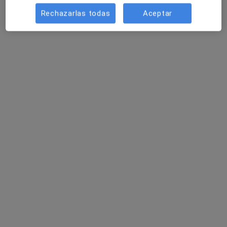
Este especialista no ofrece reserva de cita online en esta dirección.
Rechazarlas todas
Aceptar
Pedir una cita
Centre Mèdic Creu Groga
·
Ver más
Alergólogo, Analista clínico, Anestesista
49 opiniones
Carrer Sant Jaume, 20-34 (davant mateix N-II), Calella
•
Mapa
Centre Mèdic Creu Groga
Ecografía abdominal
Servicio gratuito
Mostrar más servicios