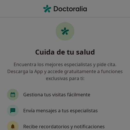
Men
Trastorno De Dolor • Valencia, Valencia
Filtros
• 1
Seguro
Mapa
Especialistas en Trastorno de dolor en
Cuida de tu salud
Valencia
Así organizamos los resultados
Encuentra los mejores especialistas y pide cita.
Descarga la App y accede gratuitamente a funciones
exclusivas para ti:
¿Qué especialidad estás buscando?
Psicólogo
Terapeuta complementario
Psi
Gestiona tus visitas fácilmente
Envía mensajes a tus especialistas
Recibe recordatorios y notificaciones