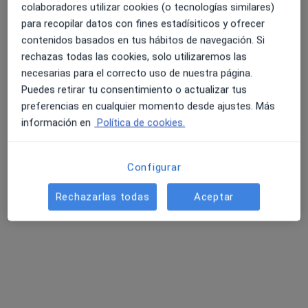
colaboradores utilizar cookies (o tecnologías similares)
Dirección
Online
para recopilar datos con fines estadísiticos y ofrecer
contenidos basados en tus hábitos de navegación. Si
rechazas todas las cookies, solo utilizaremos las
Avinguda de Valladolid, Valencia
•
Mapa
necesarias para el correcto uso de nuestra página.
Karen Gómez psicología
Puedes retirar tu consentimiento o actualizar tus
Primera visita Psicología
60 €
preferencias en cualquier momento desde ajustes. Más
Este especialista no ofrece reserva de cita online en esta dirección.
información en
Política de cookies.
Pedir una cita
Configurar
Rechazarlas todas
Aceptar
Nacho Martínez Llistó