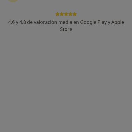
4.6 y 4.8 de valoración media en Google Play y Apple
Store
Perfil nuevo
Opción de pago online
Olga Solomatina
·
Ver más
Terapeuta complementaria
5 opiniones
Dirección
Online
Carrer de Lladró i Mallí 21, Valencia
•
Mapa
Psicologo
Primera visita Medicinas y Terapias Complementarias
55 €
Este especialista no ofrece reserva de cita online en esta dirección.
Pedir una cita